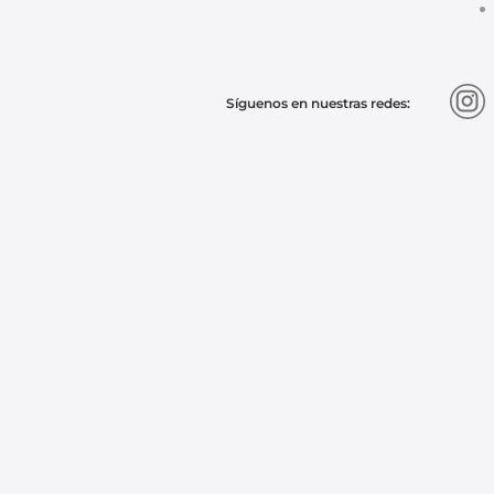
9
.
chevrolet spark gt
10
.
mazda 2
Síguenos en nuestras redes: