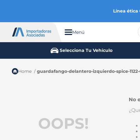
Línea ética
Menú
TÉRMINOS MÁS BUSCADOS
Selecciona Tu Vehículo
1
.
chevrolet
2
.
aveo
guardafango-delantero-izquierdo-spice-1122-
3
.
spark gt
4
.
ford fiesta
5
.
optra
No e
6
.
mazda 3
¿Qué
OOPS!
7
.
sail
8
.
chevrolet sail