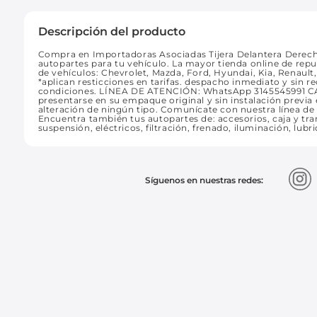
Descripción del producto
Compra en Importadoras Asociadas Tijera Delantera Derech
autopartes para tu vehículo. La mayor tienda online de rep
de vehículos: Chevrolet, Mazda, Ford, Hyundai, Kia, Renaul
*aplican resticciones en tarifas. despacho inmediato y sin
condiciones. LÍNEA DE ATENCIÓN: WhatsApp 3145545991 
presentarse en su empaque original y sin instalación previa e
alteración de ningún tipo. Comunícate con nuestra línea d
Encuentra también tus autopartes de: accesorios, caja y tran
suspensión, eléctricos, filtración, frenado, iluminación, lubr
Síguenos en nuestras redes: