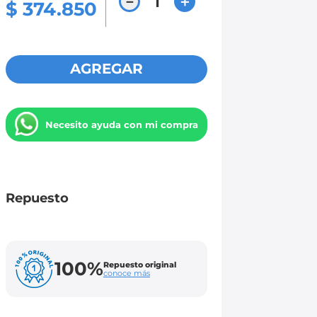
－
＋
$
374
.
850
AGREGAR
Necesito ayuda con mi compra
Repuesto
100%
Repuesto original
conoce más