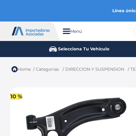
Línea únic
Menú
TÉRMINOS MÁS BUSCADOS
Selecciona Tu Vehículo
1
.
chevrolet
2
.
aveo
Categorias
DIRECCION Y SUSPENSION
TE
3
.
spark gt
4
.
ford fiesta
5
.
optra
10 %
6
.
mazda 3
7
.
sail
8
.
chevrolet spark gt