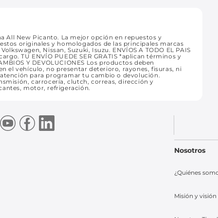
a All New Picanto. La mejor opción en repuestos y
uestos originales y homologados de las principales marcas
t, Volkswagen, Nissan, Suzuki, Isuzu. ENVÍOS A TODO EL PAIS
 recargo. TU ENVÍO PUEDE SER GRATIS *aplican términos y
CAMBIOS Y DEVOLUCIONES Los productos deben
n el vehículo, no presentar deterioro, rayones, fisuras, ni
e atención para programar tu cambio o devolución.
smisión, carrocería, clutch, correas, dirección y
icantes, motor, refrigeración.
Nosotros
¿Quiénes som
Misión y visión