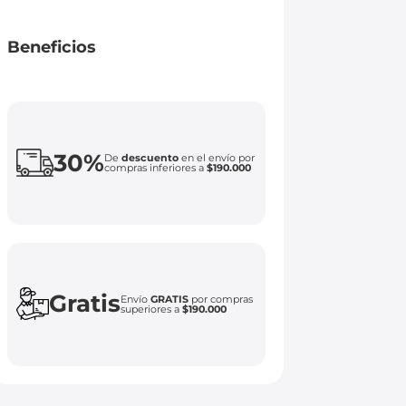
Beneficios
30%
De
descuento
en el envío por
compras inferiores a
$190.000
Gratis
Envío
GRATIS
por compras
superiores a
$190.000