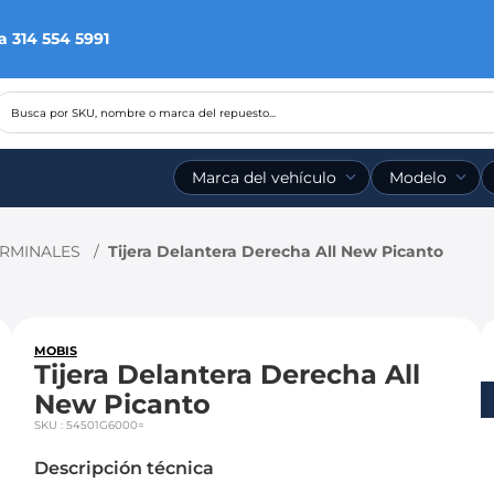
a 314 554 5991
Busca por SKU, nombre o marca del repuesto...
Marca del vehículo
Modelo
RMINALES
Tijera Delantera Derecha All New Picanto
MOBIS
Tijera Delantera Derecha All
New Picanto
SKU
:
54501G6000=
Descripción técnica