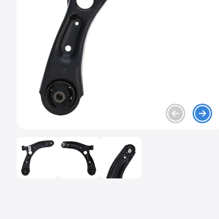
9
.
chevrolet sail
10
.
mazda 2