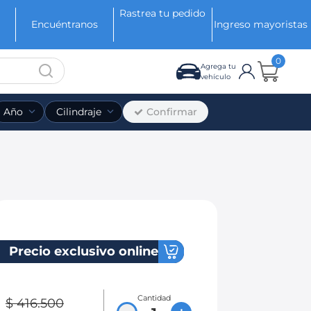
Rastrea tu pedido
Encuéntranos
Ingreso mayoristas
0
Agrega tu
vehículo
Confirmar
Año
Cilindraje
Precio exclusivo online
Cantidad
$
416
.
500