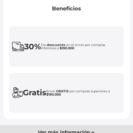
Beneficios
30%
De
descuento
en el envío por compras
inferiores a
$190.000
Gratis
Envío
GRATIS
por compras superiores a
$190.000
Ver más información