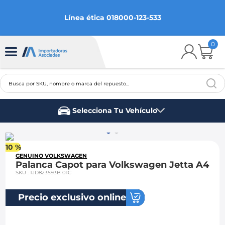
Línea ética 018000-123-533
0
Busca por SKU, nombre o marca del repuesto...
TÉRMINOS MÁS BUSCADOS
Selecciona Tu Vehículo
1
.
chevrolet
Marca del vehículo
2
.
aveo
10 %
3
.
spark gt
GENUINO VOLKSWAGEN
Palanca Capot para Volkswagen Jetta A4
4
.
ford fiesta
SKU
:
1JD823593B 01C
5
.
optra
Precio exclusivo online
6
.
mazda 3
7
.
sail