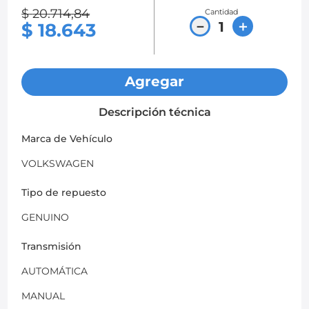
$
20
.
714
,
84
Cantidad
8
.
chevrolet spark gt
－
＋
$
18
.
643
9
.
mazda 2
10
.
chevrolet sail
Agregar
Descripción técnica
Marca de Vehículo
VOLKSWAGEN
Tipo de repuesto
GENUINO
Transmisión
AUTOMÁTICA
MANUAL