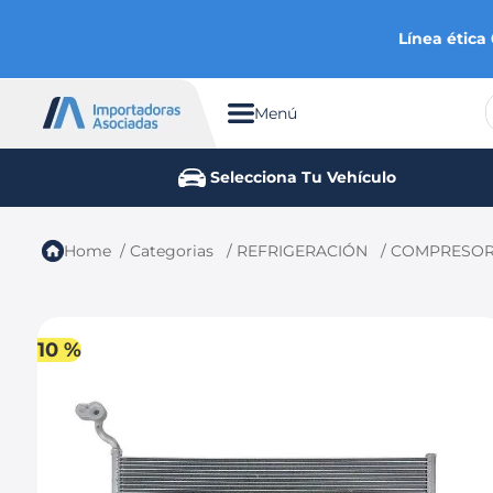
Línea ética
Menú
TÉRMINOS MÁS BUSCADOS
Selecciona Tu Vehículo
1
.
chevrolet
2
.
aveo
Categorias
REFRIGERACIÓN
COMPRESOR
3
.
spark gt
4
.
ford fiesta
5
.
optra
10 %
6
.
mazda 3
7
.
sail
8
.
chevrolet sail