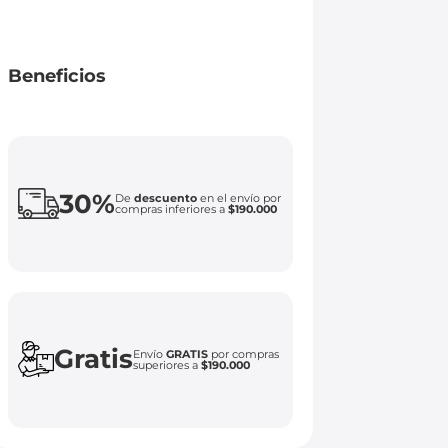
Beneficios
30%
De
descuento
en el envío por
compras inferiores a
$190.000
Gratis
Envío
GRATIS
por compras
superiores a
$190.000