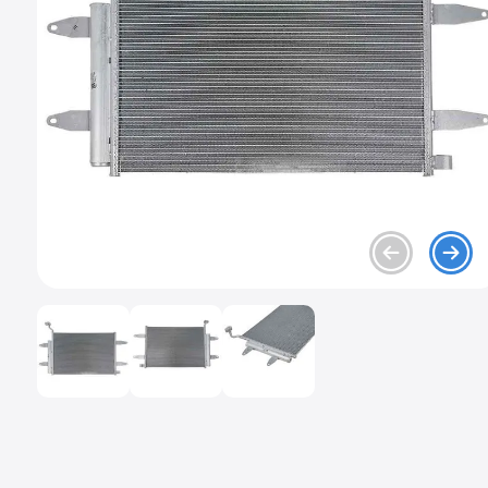
9
.
chevrolet spark gt
10
.
mazda 2