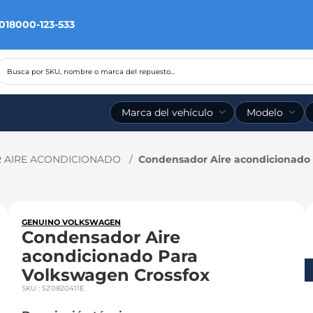
 018000-123-533
Busca por SKU, nombre o marca del repuesto...
Marca del vehículo
Modelo
 AIRE ACONDICIONADO
Condensador Aire acondicionado 
GENUINO VOLKSWAGEN
Condensador Aire
acondicionado Para
Volkswagen Crossfox
SKU
:
5Z0820411E