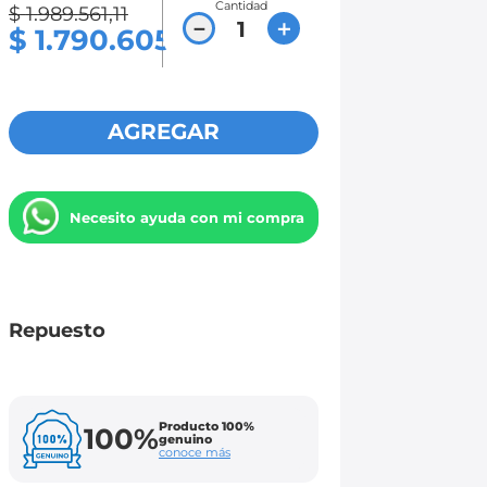
Cantidad
$
1
.
989
.
561
,
11
－
＋
$
1
.
790
.
605
AGREGAR
Necesito ayuda con mi compra
Repuesto
Producto 100%
100%
genuino
conoce más