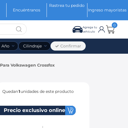
Rastrea tu pedido
Encuéntranos
Ingreso mayoristas
0
Agrega tu
vehículo
Confirmar
Año
Cilindraje
Para Volkswagen Crossfox
Quedan
1
unidades de este producto
Precio exclusivo online