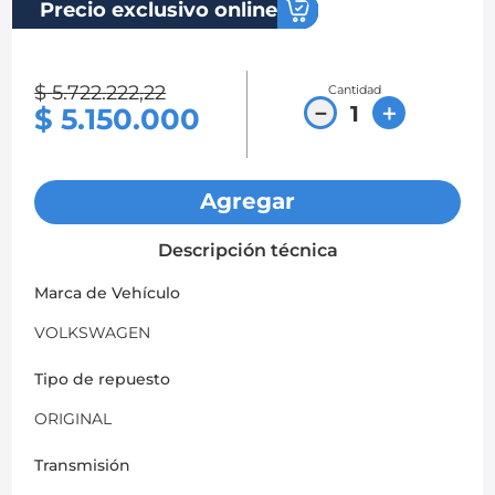
Precio exclusivo online
8
.
chevrolet spark gt
9
.
mazda 2
$
5
.
722
.
222
,
22
Cantidad
－
＋
$
5
.
150
.
000
10
.
chevrolet sail
Agregar
Descripción técnica
Marca de Vehículo
VOLKSWAGEN
Tipo de repuesto
ORIGINAL
Transmisión