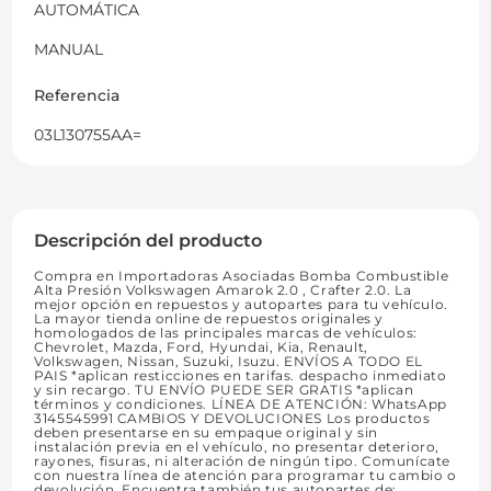
AUTOMÁTICA
MANUAL
Referencia
03L130755AA=
Descripción del producto
Compra en Importadoras Asociadas Bomba Combustible
Alta Presión Volkswagen Amarok 2.0 , Crafter 2.0. La
mejor opción en repuestos y autopartes para tu vehículo.
La mayor tienda online de repuestos originales y
homologados de las principales marcas de vehículos:
Chevrolet, Mazda, Ford, Hyundai, Kia, Renault,
Volkswagen, Nissan, Suzuki, Isuzu. ENVÍOS A TODO EL
PAIS *aplican resticciones en tarifas. despacho inmediato
y sin recargo. TU ENVÍO PUEDE SER GRATIS *aplican
términos y condiciones. LÍNEA DE ATENCIÓN: WhatsApp
3145545991 CAMBIOS Y DEVOLUCIONES Los productos
deben presentarse en su empaque original y sin
instalación previa en el vehículo, no presentar deterioro,
rayones, fisuras, ni alteración de ningún tipo. Comunícate
con nuestra línea de atención para programar tu cambio o
devolución. Encuentra también tus autopartes de: