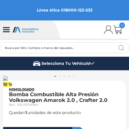
Línea ética 018000-123-533
0
Busca por SKU, nombre o marca del repuesto...
TÉRMINOS MÁS BUSCADOS
Selecciona Tu Vehículo
1
.
chevrolet
Marca del vehículo
2
.
aveo
10 %
3
.
spark gt
HOMOLOGADO
Bomba Combustible Alta Presión
4
.
ford fiesta
Volkswagen Amarok 2.0 , Crafter 2.0
SKU
:
03L130755AA=
5
.
optra
Quedan
1
unidades de este producto
6
.
mazda 3
7
.
sail