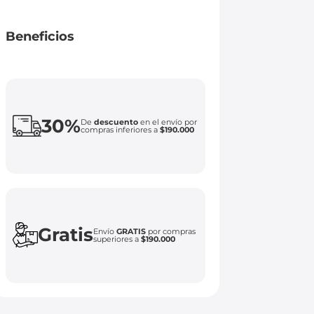
Beneficios
30%
De
descuento
en el envío por
compras inferiores a
$190.000
Gratis
Envío
GRATIS
por compras
superiores a
$190.000