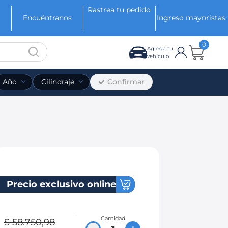
Rastrea tu pedido
Encuéntranos
Ingreso mayoristas
0
Agrega tu
vehículo
Confirmar
Año
Cilindraje
Precio exclusivo online
Cantidad
$
58
.
750
,
98