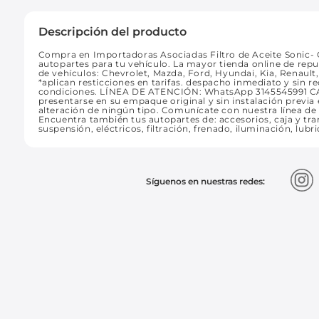
Descripción del producto
Compra en Importadoras Asociadas Filtro de Aceite Sonic- C
autopartes para tu vehículo. La mayor tienda online de rep
de vehículos: Chevrolet, Mazda, Ford, Hyundai, Kia, Renaul
*aplican resticciones en tarifas. despacho inmediato y sin
condiciones. LÍNEA DE ATENCIÓN: WhatsApp 3145545991 
presentarse en su empaque original y sin instalación previa e
alteración de ningún tipo. Comunícate con nuestra línea d
Encuentra también tus autopartes de: accesorios, caja y tran
suspensión, eléctricos, filtración, frenado, iluminación, lubr
Síguenos en nuestras redes: