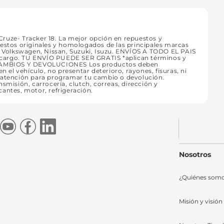
ruze- Tracker 18. La mejor opción en repuestos y
uestos originales y homologados de las principales marcas
t, Volkswagen, Nissan, Suzuki, Isuzu. ENVÍOS A TODO EL PAIS
 recargo. TU ENVÍO PUEDE SER GRATIS *aplican términos y
CAMBIOS Y DEVOLUCIONES Los productos deben
n el vehículo, no presentar deterioro, rayones, fisuras, ni
e atención para programar tu cambio o devolución.
smisión, carrocería, clutch, correas, dirección y
icantes, motor, refrigeración.
Nosotros
¿Quiénes som
Misión y visión