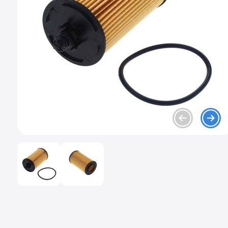
9
.
chevrolet spark gt
10
.
mazda 2