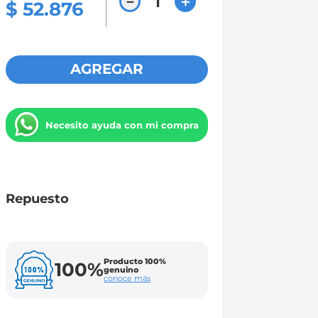
－
＋
$
52
.
876
AGREGAR
Necesito ayuda con mi compra
Repuesto
Producto 100%
100%
genuino
conoce más