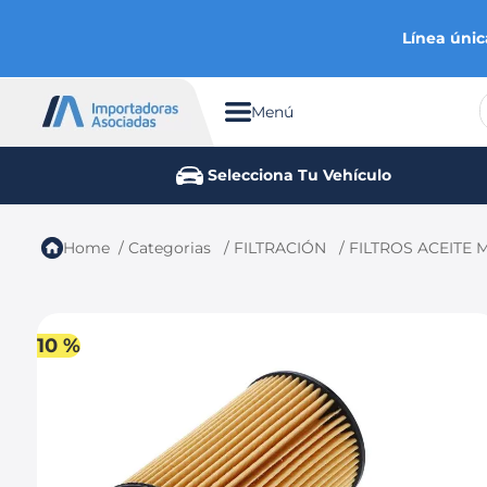
Línea únic
Menú
TÉRMINOS MÁS BUSCADOS
Selecciona Tu Vehículo
1
.
chevrolet
2
.
aveo
Categorias
FILTRACIÓN
FILTROS ACEITE
3
.
spark gt
4
.
ford fiesta
5
.
optra
10 %
6
.
mazda 3
7
.
sail
8
.
chevrolet sail