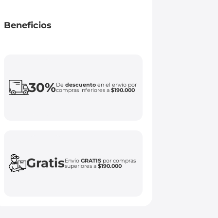
Beneficios
30%
De
descuento
en el envío por
compras inferiores a
$190.000
Gratis
Envío
GRATIS
por compras
superiores a
$190.000