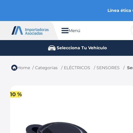
Línea ética
Menú
TÉRMINOS MÁS BUSCADOS
Selecciona Tu Vehículo
1
.
chevrolet
2
.
aveo
Categorias
ELÉCTRICOS
SENSORES
Se
3
.
spark gt
4
.
ford fiesta
5
.
optra
10 %
6
.
mazda 3
7
.
sail
8
.
chevrolet spark gt