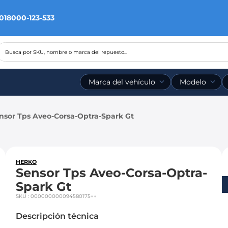
 018000-123-533
Busca por SKU, nombre o marca del repuesto...
Marca del vehículo
Modelo
nsor Tps Aveo-Corsa-Optra-Spark Gt
HERKO
Sensor Tps Aveo-Corsa-Optra-
Spark Gt
SKU
:
000000000094580175++
Descripción técnica