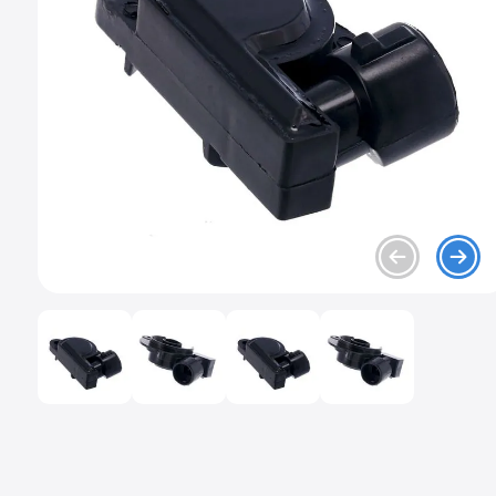
9
.
mazda 2
10
.
chevrolet sail