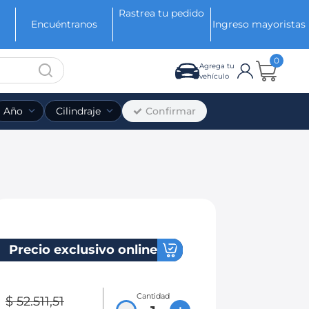
Rastrea tu pedido
Encuéntranos
Ingreso mayoristas
0
Agrega tu
vehículo
Confirmar
Año
Cilindraje
Precio exclusivo online
Cantidad
$
52
.
511
,
51