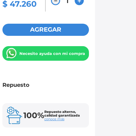
－
＋
$
47
.
260
AGREGAR
Necesito ayuda con mi compra
Repuesto
Repuesto alterno,
100%
calidad garantizada
conoce más