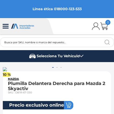
Línea ética 018000-123-533
0
Busca por SKU, nombre o marca del repuesto...
TÉRMINOS MÁS BUSCADOS
Selecciona Tu Vehículo
1
.
chevrolet
Marca del vehículo
2
.
aveo
10 %
3
.
spark gt
MAZDA
Plumilla Delantera Derecha para Mazda 2
4
.
ford fiesta
Skyactiv
SKU
:
DB1R-67-330
5
.
optra
6
.
mazda 3
Precio exclusivo online
7
.
sail