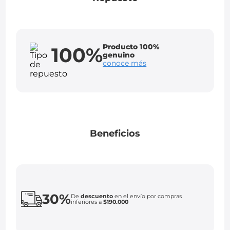
Producto 100%
100%
genuino
conoce más
Beneficios
30%
De
descuento
en el envío por compras
inferiores a
$190.000