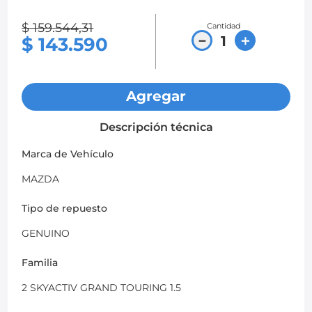
8
.
chevrolet sail
$
159
.
544
,
31
Cantidad
－
＋
$
143
.
590
9
.
chevrolet spark gt
10
.
mazda 2
Agregar
Descripción técnica
Marca de Vehículo
MAZDA
Tipo de repuesto
GENUINO
Familia
2 SKYACTIV GRAND TOURING 1.5