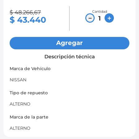
8
.
chevrolet sail
$
48
.
266
,
67
Cantidad
－
＋
$
43
.
440
9
.
chevrolet spark gt
10
.
mazda 2
Agregar
Descripción técnica
Marca de Vehículo
NISSAN
Tipo de repuesto
ALTERNO
Marca de la parte
ALTERNO