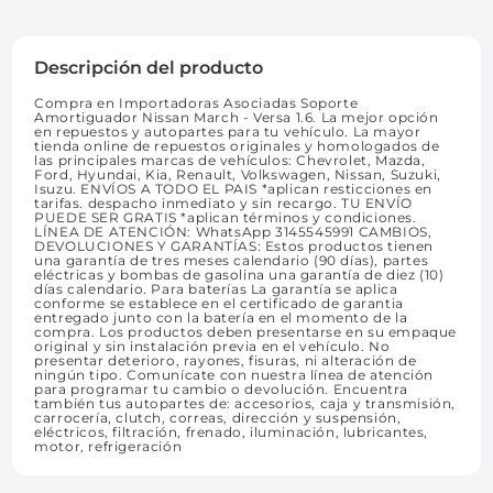
Descripción del producto
Compra en Importadoras Asociadas Soporte
Amortiguador Nissan March - Versa 1.6. La mejor opción
en repuestos y autopartes para tu vehículo. La mayor
tienda online de repuestos originales y homologados de
las principales marcas de vehículos: Chevrolet, Mazda,
Ford, Hyundai, Kia, Renault, Volkswagen, Nissan, Suzuki,
Isuzu. ENVÍOS A TODO EL PAIS *aplican resticciones en
tarifas. despacho inmediato y sin recargo. TU ENVÍO
PUEDE SER GRATIS *aplican términos y condiciones.
LÍNEA DE ATENCIÓN: WhatsApp 3145545991 CAMBIOS,
DEVOLUCIONES Y GARANTÍAS: Estos productos tienen
una garantía de tres meses calendario (90 días), partes
eléctricas y bombas de gasolina una garantía de diez (10)
días calendario. Para baterías La garantía se aplica
conforme se establece en el certificado de garantia
entregado junto con la batería en el momento de la
compra. Los productos deben presentarse en su empaque
original y sin instalación previa en el vehículo. No
presentar deterioro, rayones, fisuras, ni alteración de
ningún tipo. Comunícate con nuestra línea de atención
para programar tu cambio o devolución. Encuentra
también tus autopartes de: accesorios, caja y transmisión,
carrocería, clutch, correas, dirección y suspensión,
eléctricos, filtración, frenado, iluminación, lubricantes,
motor, refrigeración