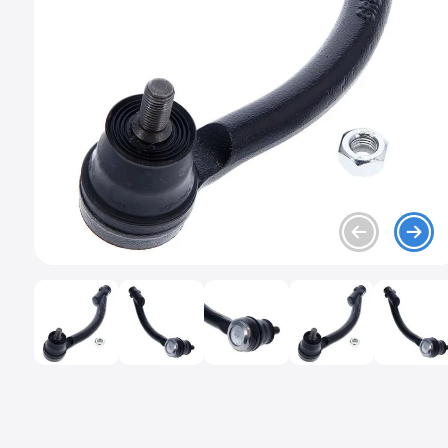
9
.
chevrolet sail
10
.
mazda 2