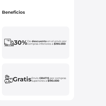
Beneficios
30%
De
descuento
en el envío por
compras inferiores a
$190.000
Gratis
Envío
GRATIS
por compras
superiores a
$190.000