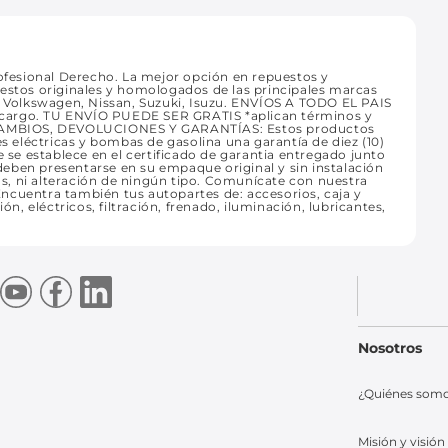
fesional Derecho. La mejor opción en repuestos y
uestos originales y homologados de las principales marcas
t, Volkswagen, Nissan, Suzuki, Isuzu. ENVÍOS A TODO EL PAIS
 recargo. TU ENVÍO PUEDE SER GRATIS *aplican términos y
CAMBIOS, DEVOLUCIONES Y GARANTÍAS: Estos productos
es eléctricas y bombas de gasolina una garantía de diez (10)
e se establece en el certificado de garantia entregado junto
eben presentarse en su empaque original y sin instalación
ras, ni alteración de ningún tipo. Comunícate con nuestra
ncuentra también tus autopartes de: accesorios, caja y
ón, eléctricos, filtración, frenado, iluminación, lubricantes,
Nosotros
¿Quiénes som
Misión y visión