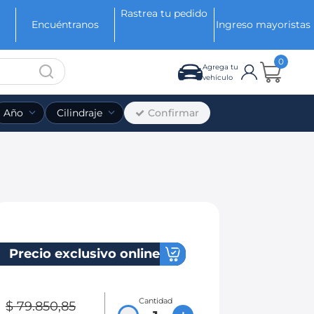
Rastrea tu pedido
Encuéntranos
Ingreso mayoristas
0
Agrega tu
vehículo
Confirmar
Año
Cilindraje
Precio exclusivo online
Cantidad
$
79
.
850
,
85