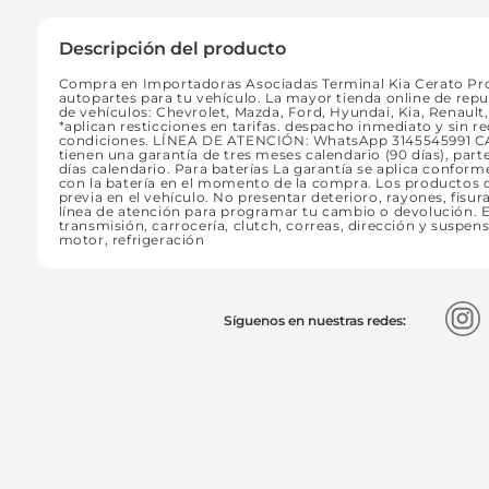
Descripción del producto
Compra en Importadoras Asociadas Terminal Kia Cerato Pro
autopartes para tu vehículo. La mayor tienda online de rep
de vehículos: Chevrolet, Mazda, Ford, Hyundai, Kia, Renaul
*aplican resticciones en tarifas. despacho inmediato y sin
condiciones. LÍNEA DE ATENCIÓN: WhatsApp 3145545991 
tienen una garantía de tres meses calendario (90 días), part
días calendario. Para baterías La garantía se aplica conform
con la batería en el momento de la compra. Los productos d
previa en el vehículo. No presentar deterioro, rayones, fisu
línea de atención para programar tu cambio o devolución. E
transmisión, carrocería, clutch, correas, dirección y suspensi
motor, refrigeración
Síguenos en nuestras redes: