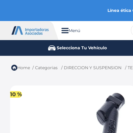
Línea ética
Menú
TÉRMINOS MÁS BUSCADOS
Selecciona Tu Vehículo
1
.
chevrolet
2
.
aveo
Categorias
DIRECCION Y SUSPENSION
TE
3
.
spark gt
4
.
ford fiesta
5
.
optra
10 %
6
.
mazda 3
7
.
sail
8
.
chevrolet spark gt