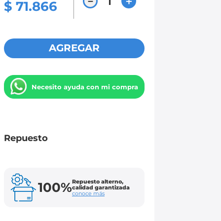
－
＋
$
71
.
866
AGREGAR
Necesito ayuda con mi compra
Repuesto
Repuesto alterno,
100%
calidad garantizada
conoce más