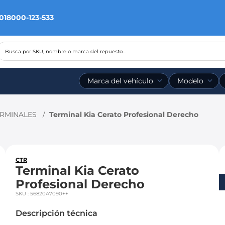
 018000-123-533
Busca por SKU, nombre o marca del repuesto...
Marca del vehículo
Modelo
RMINALES
Terminal Kia Cerato Profesional Derecho
CTR
Terminal Kia Cerato
Profesional Derecho
SKU
:
56820A7090++
Descripción técnica