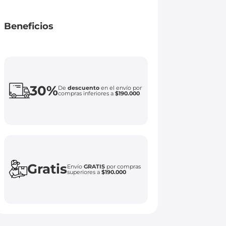
Beneficios
30%
De
descuento
en el envío por
compras inferiores a
$190.000
Gratis
Envío
GRATIS
por compras
superiores a
$190.000