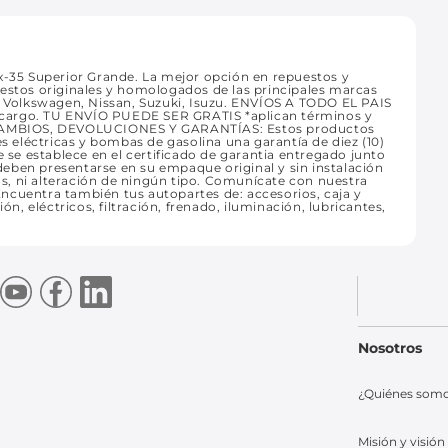
35 Superior Grande. La mejor opción en repuestos y
uestos originales y homologados de las principales marcas
t, Volkswagen, Nissan, Suzuki, Isuzu. ENVÍOS A TODO EL PAIS
 recargo. TU ENVÍO PUEDE SER GRATIS *aplican términos y
CAMBIOS, DEVOLUCIONES Y GARANTÍAS: Estos productos
es eléctricas y bombas de gasolina una garantía de diez (10)
e se establece en el certificado de garantia entregado junto
eben presentarse en su empaque original y sin instalación
ras, ni alteración de ningún tipo. Comunícate con nuestra
ncuentra también tus autopartes de: accesorios, caja y
ón, eléctricos, filtración, frenado, iluminación, lubricantes,
Nosotros
¿Quiénes som
Misión y visión