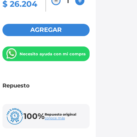
－
＋
$
26
.
204
AGREGAR
Necesito ayuda con mi compra
Repuesto
100%
Repuesto original
conoce más