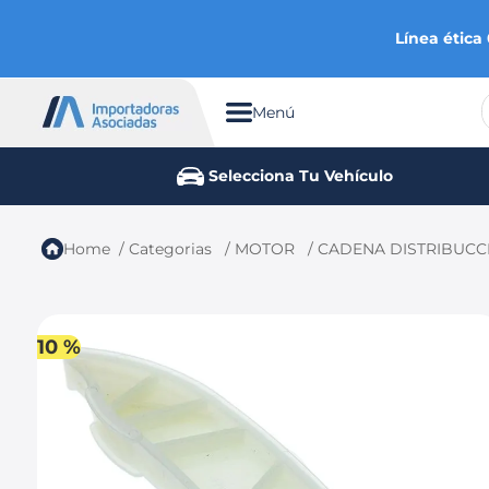
Línea ética
Menú
TÉRMINOS MÁS BUSCADOS
Selecciona Tu Vehículo
1
.
chevrolet
2
.
aveo
Categorias
MOTOR
CADENA DISTRIBUCC
3
.
spark gt
4
.
ford fiesta
5
.
optra
10 %
6
.
mazda 3
7
.
sail
8
.
chevrolet sail