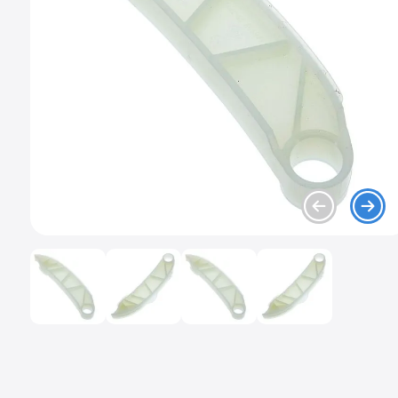
9
.
chevrolet spark gt
10
.
mazda 2