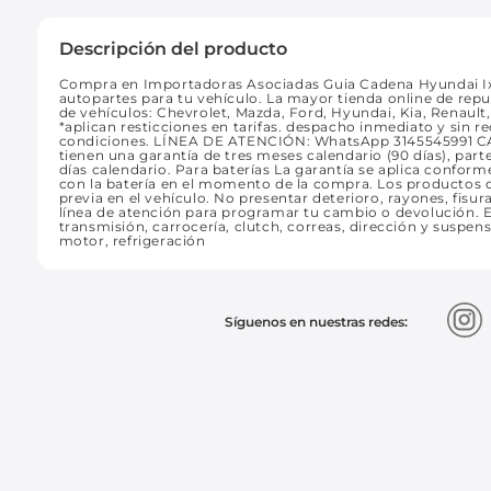
Descripción del producto
Compra en Importadoras Asociadas Guia Cadena Hyundai Ix-
autopartes para tu vehículo. La mayor tienda online de rep
de vehículos: Chevrolet, Mazda, Ford, Hyundai, Kia, Renaul
*aplican resticciones en tarifas. despacho inmediato y sin
condiciones. LÍNEA DE ATENCIÓN: WhatsApp 3145545991 
tienen una garantía de tres meses calendario (90 días), part
días calendario. Para baterías La garantía se aplica conform
con la batería en el momento de la compra. Los productos d
previa en el vehículo. No presentar deterioro, rayones, fisu
línea de atención para programar tu cambio o devolución. E
transmisión, carrocería, clutch, correas, dirección y suspensi
motor, refrigeración
Síguenos en nuestras redes: