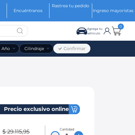
Rastrea tu pedido
Encuéntranos
Ingreso mayoristas
0
Agrega tu
vehículo
Confirmar
Año
Cilindraje
Precio exclusivo online
Cantidad
$
29
.
115
,
95