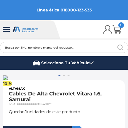
Línea ética 018000-123-533
0
Busca por SKU, nombre o marca del repuesto...
TÉRMINOS MÁS BUSCADOS
Selecciona Tu Vehículo
1
.
chevrolet
Marca del vehículo
2
.
aveo
10 %
3
.
spark gt
ALTAMAX
Cables De Alta Chevrolet Vitara 1.6,
4
.
ford fiesta
Samurai
SKU
:
000000000095632111**
5
.
optra
Quedan
1
unidades de este producto
6
.
mazda 3
7
.
sail