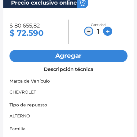
Precio exclusivo online
8
.
chevrolet sail
9
.
chevrolet spark gt
$
80
.
655
,
82
Cantidad
－
＋
$
72
.
590
10
.
mazda 2
Agregar
Descripción técnica
Marca de Vehículo
CHEVROLET
Tipo de repuesto
ALTERNO
Familia