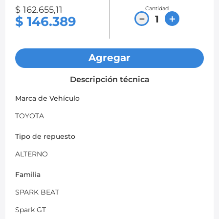
$
162
.
655
,
11
Cantidad
8
.
chevrolet spark gt
－
＋
$
146
.
389
9
.
mazda 2
10
.
chevrolet sail
Agregar
Descripción técnica
Marca de Vehículo
TOYOTA
Tipo de repuesto
ALTERNO
Familia
SPARK BEAT
Spark GT