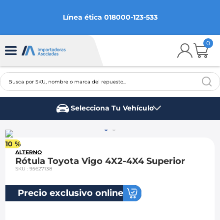
Línea ética 018000-123-533
0
Busca por SKU, nombre o marca del repuesto...
TÉRMINOS MÁS BUSCADOS
Selecciona Tu Vehículo
1
.
chevrolet
Marca del vehículo
2
.
aveo
10 %
3
.
spark gt
ALTERNO
Rótula Toyota Vigo 4X2-4X4 Superior
4
.
ford fiesta
SKU
:
95627138
5
.
optra
Precio exclusivo online
6
.
mazda 3
7
.
sail