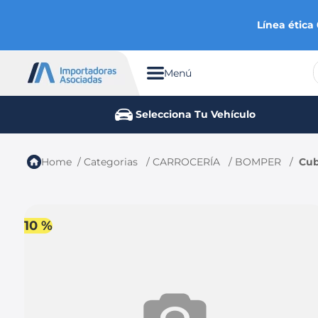
Línea ética
Menú
TÉRMINOS MÁS BUSCADOS
Selecciona Tu Vehículo
1
.
chevrolet
2
.
aveo
Categorias
CARROCERÍA
BOMPER
Cub
3
.
spark gt
4
.
ford fiesta
5
.
optra
10 %
6
.
mazda 3
7
.
sail
8
.
chevrolet sail