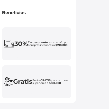
Beneficios
30%
De
descuento
en el envío por
compras inferiores a
$190.000
Gratis
Envío
GRATIS
por compras
superiores a
$190.000