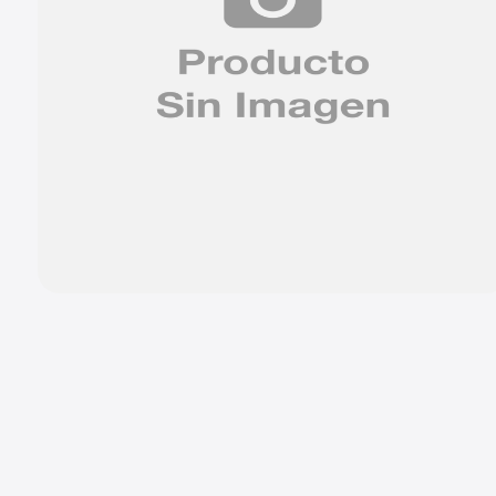
9
.
chevrolet spark gt
10
.
mazda 2