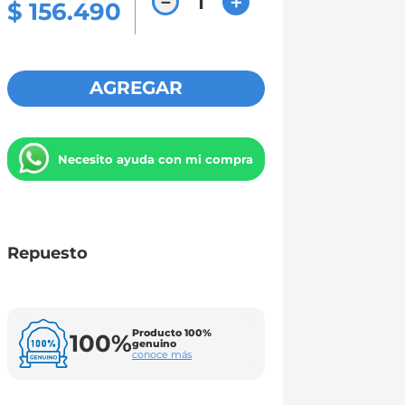
－
＋
$
156
.
490
AGREGAR
Necesito ayuda con mi compra
Repuesto
Producto 100%
100%
genuino
conoce más