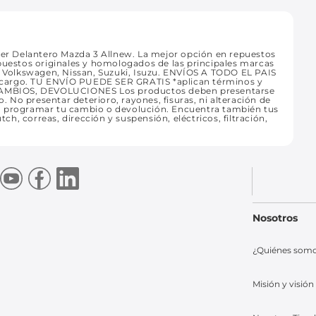
r Delantero Mazda 3 Allnew. La mejor opción en repuestos
epuestos originales y homologados de las principales marcas
t, Volkswagen, Nissan, Suzuki, Isuzu. ENVÍOS A TODO EL PAIS
 recargo. TU ENVÍO PUEDE SER GRATIS *aplican términos y
CAMBIOS, DEVOLUCIONES Los productos deben presentarse
o. No presentar deterioro, rayones, fisuras, ni alteración de
ra programar tu cambio o devolución. Encuentra también tus
tch, correas, dirección y suspensión, eléctricos, filtración,
Nosotros
¿Quiénes som
Misión y visión