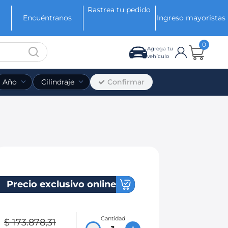
Rastrea tu pedido
Encuéntranos
Ingreso mayoristas
0
Agrega tu
vehículo
Confirmar
Año
Cilindraje
Precio exclusivo online
Cantidad
$
173
.
878
,
31