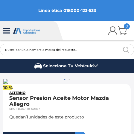
Línea ética 018000-123-533
0
Busca por SKU, nombre o marca del repuesto...
TÉRMINOS MÁS BUSCADOS
Selecciona Tu Vehículo
1
.
chevrolet
Marca del vehículo
2
.
aveo
10 %
3
.
spark gt
ALTERNO
Sensor Presion Aceite Motor Mazda
4
.
ford fiesta
Allegro
SKU
:
B367-18-501B+
5
.
optra
Quedan
1
unidades de este producto
6
.
mazda 3
7
.
sail