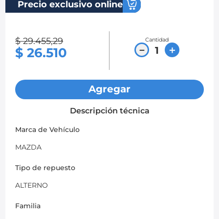
Precio exclusivo online
8
.
chevrolet sail
9
.
chevrolet spark gt
$
29
.
455
,
29
Cantidad
－
＋
$
26
.
510
10
.
mazda 2
Agregar
Descripción técnica
Marca de Vehículo
MAZDA
Tipo de repuesto
ALTERNO
Familia