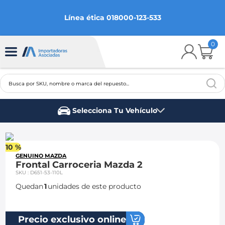
Línea ética 018000-123-533
0
Busca por SKU, nombre o marca del repuesto...
TÉRMINOS MÁS BUSCADOS
Selecciona Tu Vehículo
1
.
chevrolet
Marca del vehículo
2
.
aveo
10 %
3
.
spark gt
GENUINO MAZDA
Frontal Carroceria Mazda 2
4
.
ford fiesta
SKU
:
D651-53-110L
Quedan
1
unidades de este producto
5
.
optra
6
.
mazda 3
Precio exclusivo online
7
.
sail