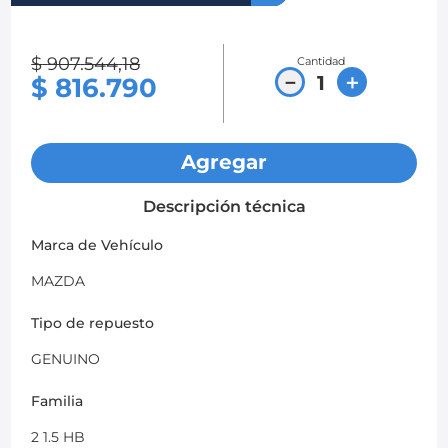
8
.
chevrolet spark gt
$
907
.
544
,
18
Cantidad
9
.
mazda 2
－
＋
$
816
.
790
10
.
chevrolet sail
Agregar
Descripción técnica
Marca de Vehículo
MAZDA
Tipo de repuesto
GENUINO
Familia
2 1.5 HB