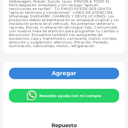
Volkswagen, Nissan, Suzuki, Isuzu. ENVÍOS A TODO EL
PAÍS despacho inmediato y sin recargo *aplican
resticciones en tarifas* . TU ENVÍO PUEDE SER GRATIS
*aplican términos y condiciones*. LÍNEA DE ATENCIÓN:
WhatsApp 3145545991. CAMBIOS Y DEVOLUCIONES: Los
productos deben presentarse en su empaque original y sin
instalación previa en el vehículo. No presentar deterioro,
rayones, fisuras, ni alteración de ningún tipo. Comunícate
con nuestra línea de atención para programar tu cambio o
devolución. Encuentra también tus autopartes de:
accesorios, caja y transmisión, carrocería, clutch, correas,
dirección y suspensión, eléctricos, filtración, frenado,
iluminación, lubricantes, motor, refrigeración.
Agregar
Necesito ayuda con mi compra
Repuesto