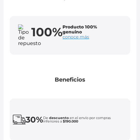
Producto 100%
100%
genuino
conoce más
Beneficios
30%
De
descuento
en el envío por compras
inferiores a
$190.000