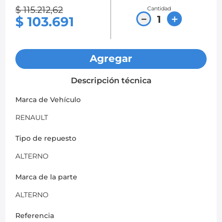
$
115
.
212
,
62
Cantidad
8
.
chevrolet spark gt
－
＋
$
103
.
691
9
.
mazda 2
10
.
chevrolet sail
Agregar
Descripción técnica
Marca de Vehículo
RENAULT
Tipo de repuesto
ALTERNO
Marca de la parte
ALTERNO
Referencia