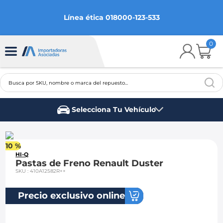
Línea ética 018000-123-533
0
Busca por SKU, nombre o marca del repuesto...
TÉRMINOS MÁS BUSCADOS
Selecciona Tu Vehículo
1
.
chevrolet
Marca del vehículo
2
.
aveo
10 %
3
.
spark gt
HI-Q
Pastas de Freno Renault Duster
4
.
ford fiesta
SKU
:
410A12582R++
5
.
optra
Precio exclusivo online
6
.
mazda 3
7
.
sail