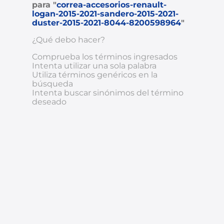
para "
correa-accesorios-renault-
logan-2015-2021-sandero-2015-2021-
8
.
chevrolet spark gt
duster-2015-2021-8044-8200598964
"
9
.
chevrolet sail
¿Qué debo hacer?
10
.
mazda 2
Comprueba los términos ingresados
Intenta utilizar una sola palabra
Utiliza términos genéricos en la
búsqueda
Intenta buscar sinónimos del término
deseado