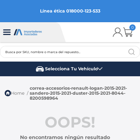
Línea ética 018000-123-533
0
Busca por SKU, nombre o marca del repuesto...
TÉRMINOS MÁS BUSCADOS
Selecciona Tu Vehículo
1
.
chevrolet
Marca del vehículo
2
.
aveo
correa-accesorios-renault-logan-2015-2021-
sandero-2015-2021-duster-2015-2021-8044-
3
.
spark gt
8200598964
4
.
ford fiesta
OOPS!
5
.
optra
6
.
mazda 3
No encontramos ningún resultado
7
.
sail