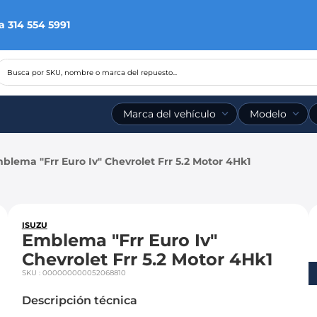
a 314 554 5991
Busca por SKU, nombre o marca del repuesto...
Marca del vehículo
Modelo
blema "Frr Euro Iv" Chevrolet Frr 5.2 Motor 4Hk1
ISUZU
Emblema "Frr Euro Iv"
Chevrolet Frr 5.2 Motor 4Hk1
SKU
:
000000000052068810
Descripción técnica