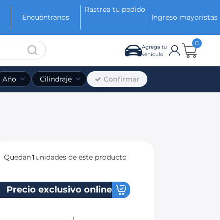
Rastrea tu pedido
Encuéntranos
Ingreso mayoristas
0
Agrega tu
vehículo
Confirmar
Año
Cilindraje
Quedan
1
unidades de este producto
Precio exclusivo online