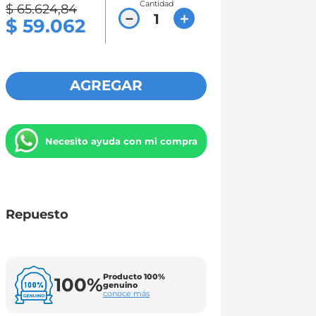
Cantidad
$
65
.
624
,
84
－
＋
$
59
.
062
AGREGAR
Necesito ayuda con mi compra
Repuesto
Producto 100%
100%
genuino
conoce más