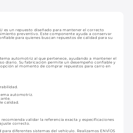
ZU es un repuesto diseñado para mantener el correcto
enimiento preventivo. Este componente ayuda a conservar
onfiable para quienes buscan repuestos de calidad para su
istema automotriz al que pertenece, ayudando a mantener el
uso diario. Su fabricación permite un desempeño confiable y
te opción al momento de comprar repuestos para carro en
rabilidad.
stema automotriz.
cante.
e calidad.
 recomienda validar la referencia exacta y especificaciones
 ajuste correcto.
 para diferentes sistemas del vehículo. Realizamos ENVÍOS