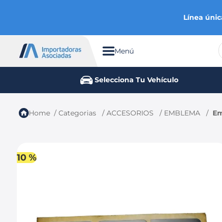
Línea únic
Menú
TÉRMINOS MÁS BUSCADOS
Selecciona Tu Vehículo
1
.
chevrolet
2
.
aveo
Categorias
ACCESORIOS
EMBLEMA
Em
3
.
spark gt
4
.
ford fiesta
5
.
optra
10 %
6
.
mazda 3
7
.
sail
8
.
chevrolet sail