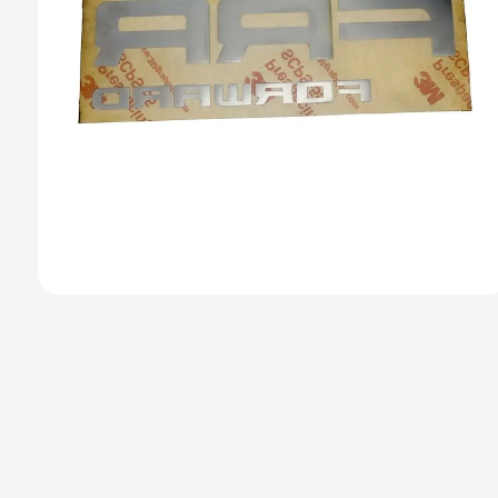
9
.
chevrolet spark gt
10
.
mazda 2