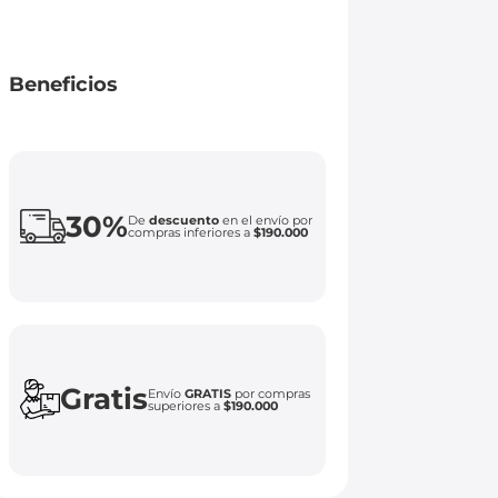
Beneficios
30%
De
descuento
en el envío por
compras inferiores a
$190.000
Gratis
Envío
GRATIS
por compras
superiores a
$190.000