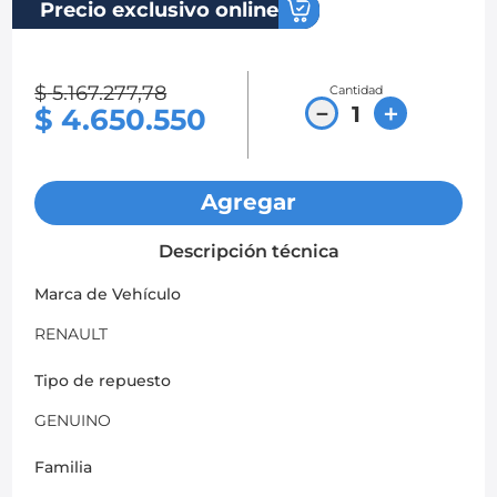
Precio exclusivo online
8
.
chevrolet spark gt
9
.
mazda 2
$
5
.
167
.
277
,
78
Cantidad
－
＋
$
4
.
650
.
550
10
.
chevrolet sail
Agregar
Descripción técnica
Marca de Vehículo
RENAULT
Tipo de repuesto
GENUINO
Familia