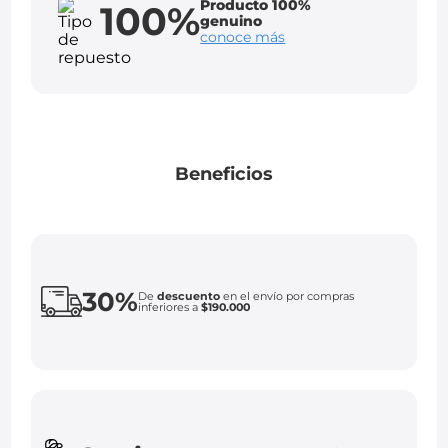
Producto 100%
100%
genuino
conoce más
Beneficios
30%
De
descuento
en el envío por compras
inferiores a
$190.000