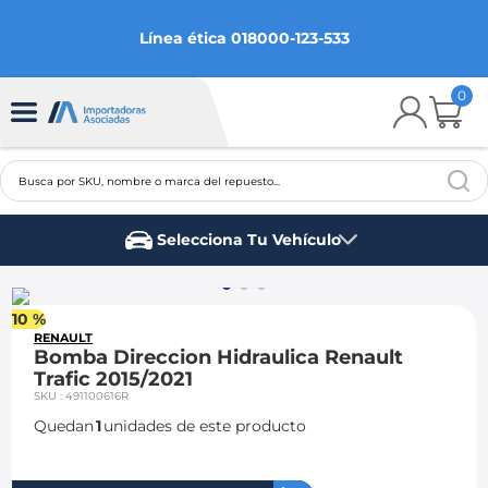
Línea ética 018000-123-533
0
Busca por SKU, nombre o marca del repuesto...
TÉRMINOS MÁS BUSCADOS
Selecciona Tu Vehículo
1
.
chevrolet
Marca del vehículo
2
.
aveo
10 %
3
.
spark gt
RENAULT
Bomba Direccion Hidraulica Renault
4
.
ford fiesta
Trafic 2015/2021
SKU
:
491100616R
5
.
optra
Quedan
1
unidades de este producto
6
.
mazda 3
7
.
sail