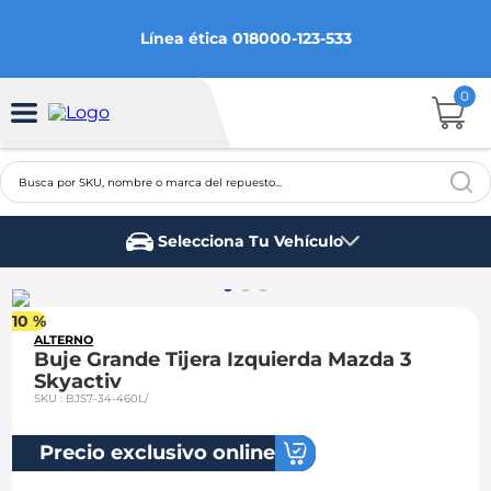
Línea ética 018000-123-533
0
Busca por SKU, nombre o marca del repuesto...
TÉRMINOS MÁS BUSCADOS
Selecciona Tu Vehículo
1
.
aveo
Marca del vehículo
2
.
spark gt
10 %
3
.
ford fiesta
ALTERNO
Buje Grande Tijera Izquierda Mazda 3
4
.
optra
Skyactiv
SKU
:
BJS7-34-460L/
5
.
mazda 3
6
.
sail
Precio exclusivo online
7
.
chevrolet sail