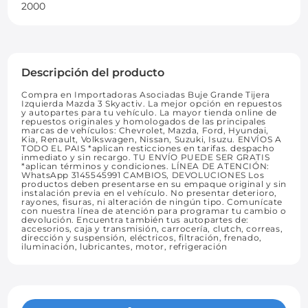
2000
Descripción del producto
Compra en Importadoras Asociadas Buje Grande Tijera
Izquierda Mazda 3 Skyactiv. La mejor opción en repuestos
y autopartes para tu vehículo. La mayor tienda online de
repuestos originales y homologados de las principales
marcas de vehículos: Chevrolet, Mazda, Ford, Hyundai,
Kia, Renault, Volkswagen, Nissan, Suzuki, Isuzu. ENVÍOS A
TODO EL PAIS *aplican resticciones en tarifas. despacho
inmediato y sin recargo. TU ENVÍO PUEDE SER GRATIS
*aplican términos y condiciones. LÍNEA DE ATENCIÓN:
WhatsApp 3145545991 CAMBIOS, DEVOLUCIONES Los
productos deben presentarse en su empaque original y sin
instalación previa en el vehículo. No presentar deterioro,
rayones, fisuras, ni alteración de ningún tipo. Comunícate
con nuestra línea de atención para programar tu cambio o
devolución. Encuentra también tus autopartes de:
accesorios, caja y transmisión, carrocería, clutch, correas,
dirección y suspensión, eléctricos, filtración, frenado,
iluminación, lubricantes, motor, refrigeración