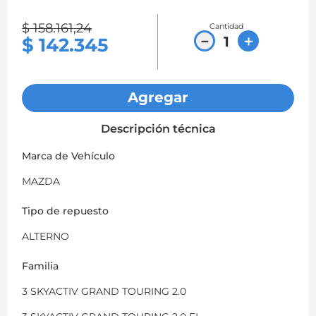
8
.
chevrolet spark gt
$
158
.
161
,
24
Cantidad
－
＋
$
142
.
345
9
.
mazda 2
10
.
soporte motor
Agregar
Descripción técnica
Marca de Vehículo
MAZDA
Tipo de repuesto
ALTERNO
Familia
3 SKYACTIV GRAND TOURING 2.0