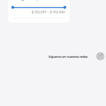
MOTORCRAFT
$ 312.297
–
$ 312.300
MOTRIO
SKF
Síguenos en nuestras redes: