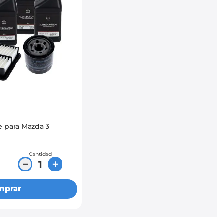
e para Mazda 3
Cantidad
－
＋
mprar