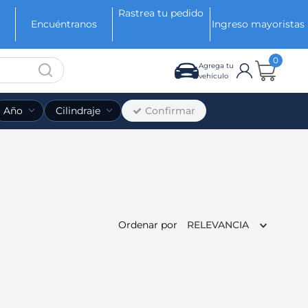
Rastrea tu pedido
Encuéntranos
Ingreso mayoristas
0
Agrega tu
vehículo
Confirmar
Año
Cilindraje
Ordenar por
RELEVANCIA