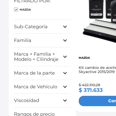
FILTRADO POR:
9
.
chevrolet sail
MAZDA
10
.
mazda 2
Sub-Categoría
KIT ACEITE
Familia
ACEITES
MAZDA 3 SKYACTIVE
Marca + Familia +
MAZDA
Modelo + Cilindraje
Kit cambio de aceit
MAZDA : * : * : *
Skyactive 2015/2019
Marca de la parte
MAZDA
$
422
.
310
,
28
Marca de Vehículo
$
371
.
633
ACDELCO
MAZDA
ALTERNO
Viscosidad
Co
ELF
0w20
Rangos de precio
MAKOTO