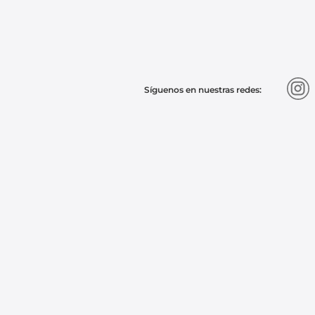
9
.
chevrolet spark gt
10
.
mazda 2
Síguenos en nuestras redes: