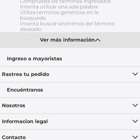
Comprueba los términos ingresados
Intenta utilizar una sola palabra
8
.
chevrolet sail
Utiliza términos genéricos en la
búsqueda
9
.
chevrolet spark gt
Intenta buscar sinónimos del término
deseado
10
.
mazda 2
Ver más información
Ingreso a mayoristas
Rastrea tu pedido
Encuéntranos
Nosotros
Informacion legal
Contacto