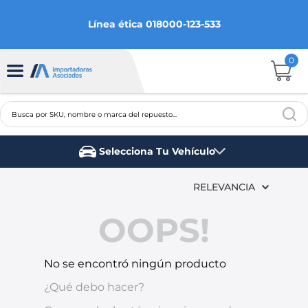
Línea ética 018000-123-533
0
Busca por SKU, nombre o marca del repuesto...
TÉRMINOS MÁS BUSCADOS
Selecciona Tu Vehículo
1
.
chevrolet
Marca del vehículo
2
.
aveo
RELEVANCIA
3
.
spark gt
OOPS!
4
.
ford fiesta
5
.
optra
No se encontró ningún producto
6
.
mazda 3
¿Qué debo hacer?
7
.
sail