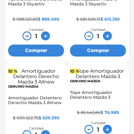
Mazda 3 Skyactiv
Mazda 3 Skyactiv
$
988
.
321
,
83
$
889
.
490
$
681
.
500
,
13
$
613
.
350
Cantidad
Cantidad
－
＋
－
＋
Comprar
Comprar
10 %
10 %
GENUINO MAZDA
GENUINO MAZDA
Tope Amortiguador
Delantero Mazda 3
Amortiguador Delantero
Derecho Mazda 3 Allnew
$
85
.
543
,
86
$
76
.
989
$
699
.
322
,
75
$
629
.
390
Cantidad
－
＋
Cantidad