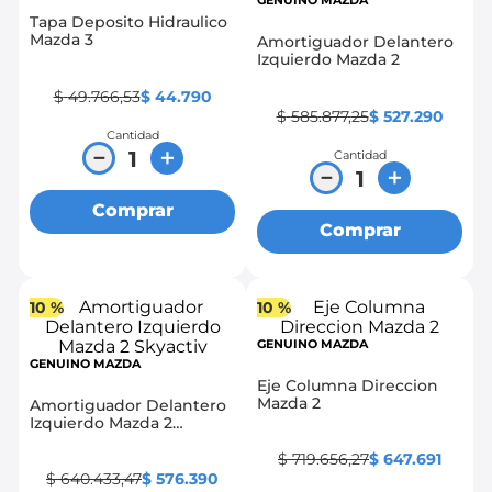
GENUINO MAZDA
Tapa Deposito Hidraulico
8
.
chevrolet spark gt
Mazda 3
Amortiguador Delantero
Izquierdo Mazda 2
9
.
chevrolet sail
$
49
.
766
,
53
$
44
.
790
10
.
mazda 2
$
585
.
877
,
25
$
527
.
290
Cantidad
－
＋
Cantidad
－
＋
Comprar
Comprar
10 %
10 %
GENUINO MAZDA
GENUINO MAZDA
Eje Columna Direccion
Mazda 2
Amortiguador Delantero
Izquierdo Mazda 2
Skyactiv
$
719
.
656
,
27
$
647
.
691
$
640
.
433
,
47
$
576
.
390