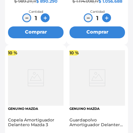
$
989
.
211
,
11
$
890
.
290
$
1
.
174
.
098
,
17
$
1
.
056
.
688
Cantidad
Cantidad
－
＋
－
＋
Comprar
Comprar
10 %
10 %
GENUINO MAZDA
GENUINO MAZDA
Copela Amortiguador
Guardapolvo
Delantero Mazda 3
Amortiguador Delantero
Mazda 3