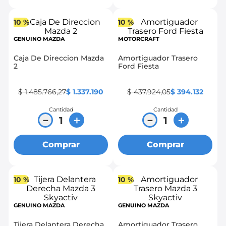
10 %
10 %
GENUINO MAZDA
MOTORCRAFT
Caja De Direccion Mazda
Amortiguador Trasero
2
Ford Fiesta
$
1
.
485
.
766
,
27
$
1
.
337
.
190
$
437
.
924
,
05
$
394
.
132
Cantidad
Cantidad
－
＋
－
＋
Comprar
Comprar
10 %
10 %
GENUINO MAZDA
GENUINO MAZDA
Tijera Delantera Derecha
Amortiguador Trasero