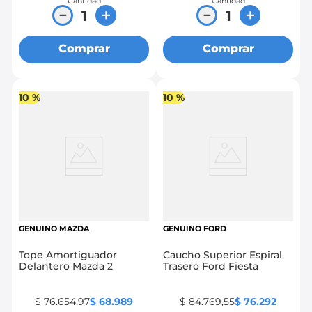
Cantidad
Cantidad
－
＋
－
＋
Comprar
Comprar
10 %
10 %
GENUINO MAZDA
GENUINO FORD
Tope Amortiguador
Caucho Superior Espiral
Delantero Mazda 2
Trasero Ford Fiesta
$
76
.
654
,
97
$
68
.
989
$
84
.
769
,
55
$
76
.
292