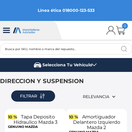
Línea ética 018000-123-533
0
Busca por SKU, nombre o marca del repuesto...
TÉRMINOS MÁS BUSCADOS
Selecciona Tu Vehículo
1
.
chevrolet
Marca del vehículo
2
.
aveo
DIRECCION Y SUSPENSION
3
.
spark gt
FILTRAR
RELEVANCIA
4
.
ford fiesta
5
.
optra
10 %
10 %
6
.
mazda 3
GENUINO MAZDA
7
.
sail