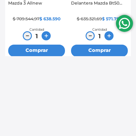
Mazda 3 Allnew
Delantera Mazda Bt50
4X4
$
709
.
544
,
97
$
638
.
590
$
635
.
321
,
69
$
571
.
790
Cantidad
Cantidad
－
＋
－
＋
Comprar
Comprar
Mostrando
24 de 105
Ver más información
Ingreso a mayoristas
Rastrea tu pedido