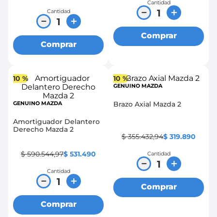
Cantidad
－
＋
Cantidad
－
＋
Comprar
Comprar
10 %
10 %
GENUINO MAZDA
GENUINO MAZDA
Brazo Axial Mazda 2
Amortiguador Delantero
Derecho Mazda 2
$
355
.
432
,
94
$
319
.
890
$
590
.
544
,
97
$
531
.
490
Cantidad
－
＋
Cantidad
－
＋
Comprar
Comprar