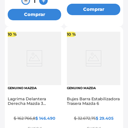
－
＋
Comprar
Comprar
10 %
10 %
GENUINO MAZDA
GENUINO MAZDA
Lagrima Delantera
Bujes Barra Estabilizadora
Derecha Mazda 3
Trasera Mazda 6
Skyactiv
$
162
.
766
,
8
$
146
.
490
$
32
.
672
,
75
$
29
.
405