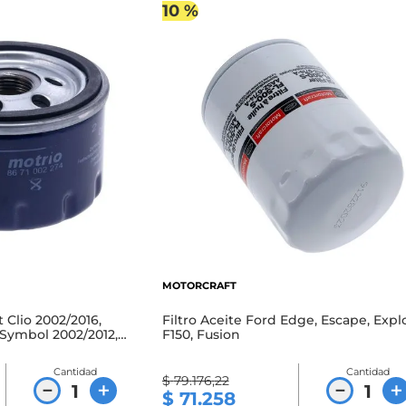
10 %
MOTORCRAFT
t Clio 2002/2016,
Filtro Aceite Ford Edge, Escape, Explo
Symbol 2002/2012,
F150, Fusion
Cantidad
Cantidad
$
79
.
176
,
22
－
＋
－
＋
$
71
.
258