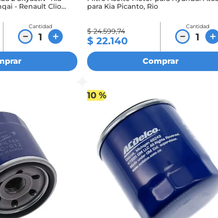
qai - Renault Clio
para Kia Picanto, Rio
Cantidad
Cantidad
$
24
.
599
,
74
－
＋
－
＋
$
22
.
140
mprar
Comprar
10 %