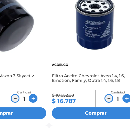
ACDELCO
 Mazda 3 Skyactiv
Filtro Aceite Chevrolet Aveo 1.4, 1.6,
Emotion, Family, Optra 1.4, 1.6, 1.8
Cantidad
Cantidad
$
18
.
652
,
88
－
＋
－
＋
$
16
.
787
mprar
Comprar