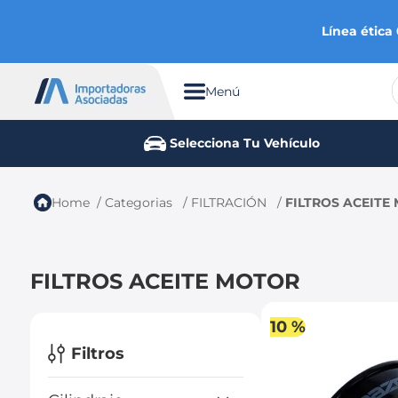
Línea ética
Menú
TÉRMINOS MÁS BUSCADOS
Selecciona Tu Vehículo
1
.
chevrolet
2
.
aveo
Categorias
FILTRACIÓN
FILTROS ACEITE
3
.
spark gt
4
.
ford fiesta
FILTROS ACEITE MOTOR
5
.
optra
6
.
mazda 3
10 %
7
.
sail
Filtros
8
.
chevrolet sail