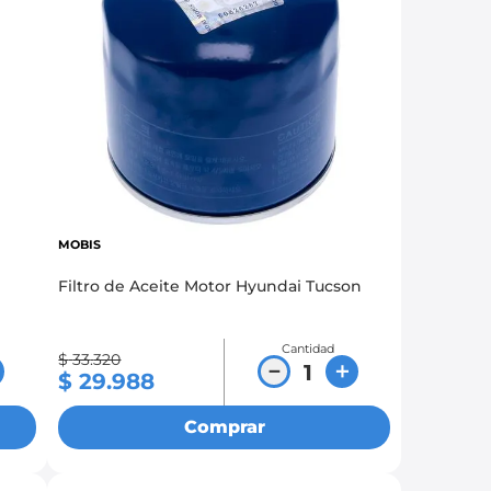
MOBIS
Filtro de Aceite Motor Hyundai Tucson
Cantidad
$
33
.
320
－
＋
$
29
.
988
Comprar