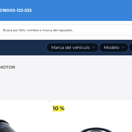
 018000-123-533
Busca por SKU, nombre o marca del repuesto...
Marca del vehículo
Modelo
 MOTOR
10 %