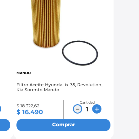
MANDO
Filtro Aceite Hyundai ix-35, Revolution,
Kia Sorento Mando
Cantidad
$
18
.
322
,
62
－
＋
$
16
.
490
Comprar