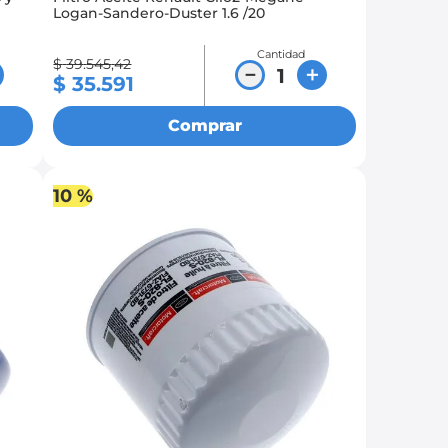
Logan-Sandero-Duster 1.6 /20
Cantidad
$
39
.
545
,
42
－
＋
$
35
.
591
Comprar
10 %