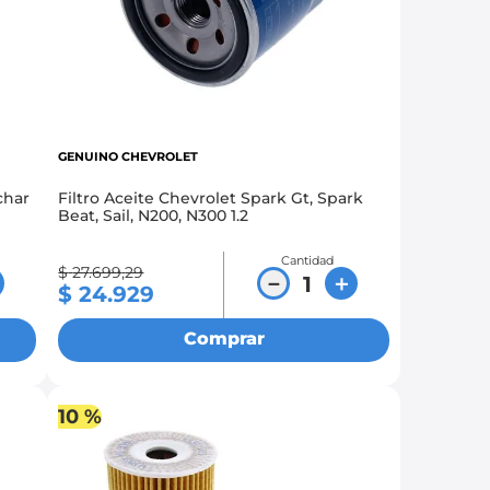
GENUINO CHEVROLET
char
Filtro Aceite Chevrolet Spark Gt, Spark
Beat, Sail, N200, N300 1.2
Cantidad
$
27
.
699
,
29
－
＋
$
24
.
929
Comprar
10 %