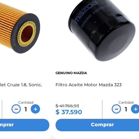
GENUINO MAZDA
Sonic,
Filtro Aceite Motor Mazda 323
Cantidad
Cantidad
$
41
.
766
,
93
－
＋
－
＋
$
37
.
590
mprar
Comprar