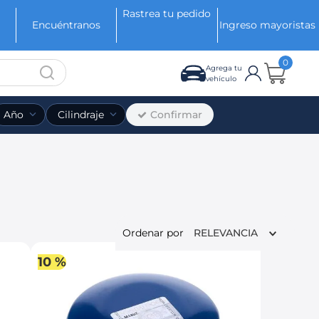
Rastrea tu pedido
Encuéntranos
Ingreso mayoristas
0
Agrega tu
vehículo
Confirmar
Año
Cilindraje
Ordenar por
RELEVANCIA
10 %