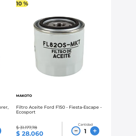
10 %
MAKOTO
rer,
Filtro Aceite Ford F150 - Fiesta-Escape -
Ecosport
Cantidad
$
31
.
177
,
78
－
＋
$
28
.
060