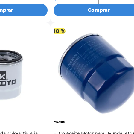
mprar
Comprar
10 %
MOBIS
da 2 Skyactiv -Kia
Filtro Aceite Motor para Hyundai Atos