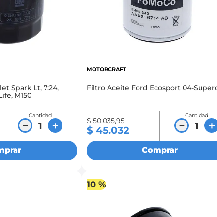
MOTORCRAFT
et Spark Lt, 7:24,
Filtro Aceite Ford Ecosport 04-Super
ife, M150
Cantidad
Cantidad
$
50
.
035
,
95
－
＋
－
＋
$
45
.
032
mprar
Comprar
10 %