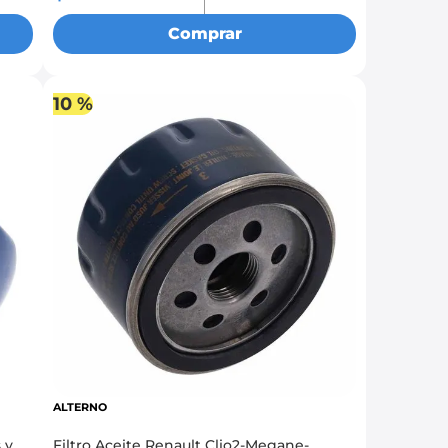
Comprar
10 %
ALTERNO
 y
Filtro Aceite Renault Clio2-Megane-