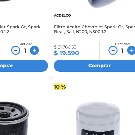
ACDELCO
let Spark Gt, Spark
Filtro Aceite Chevrolet Spark Gt, Spa
0 1.2
Beat, Sail, N200, N300 1.2
Cantidad
Cantidad
$
21
.
766
,
53
－
＋
－
＋
$
19
.
590
mprar
Comprar
10 %