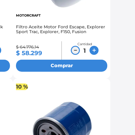
MOTORCRAFT
rk
Filtro Aceite Motor Ford Escape, Explorer
Sport Trac, Explorer, F150, Fusion
Cantidad
$
64
.
776
,
14
－
＋
$
58
.
299
Comprar
10 %