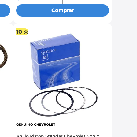
Comprar
10 %
GENUINO CHEVROLET
Anillo Pistón Standar Chevrolet Sonic