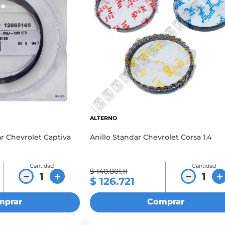
ALTERNO
ar Chevrolet Captiva
Anillo Standar Chevrolet Corsa 1.4
Cantidad
Cantidad
$
140
.
801
,
11
－
＋
－
＋
$
126
.
721
mprar
Comprar