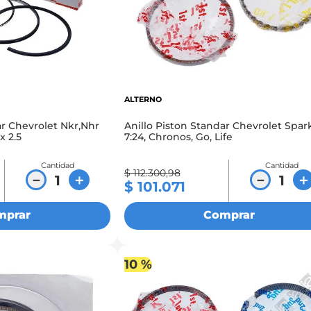
ALTERNO
ar Chevrolet Nkr,Nhr
Anillo Piston Standar Chevrolet Spark
x 2.5
7:24, Chronos, Go, Life
Cantidad
Cantidad
$
112
.
300
,
98
－
＋
－
＋
$
101
.
071
mprar
Comprar
10 %