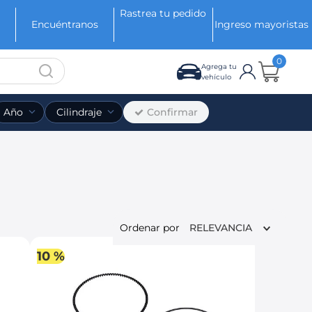
Rastrea tu pedido
Encuéntranos
Ingreso mayoristas
0
Agrega tu
vehículo
Confirmar
Año
Cilindraje
Ordenar por
RELEVANCIA
10 %