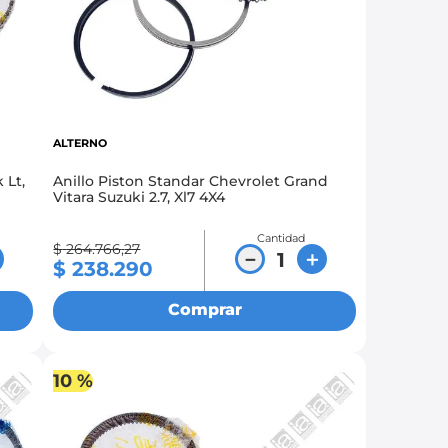
ALTERNO
 Lt,
Anillo Piston Standar Chevrolet Grand
Vitara Suzuki 2.7, Xl7 4X4
Cantidad
$
264
.
766
,
27
－
＋
$
238
.
290
Comprar
10 %