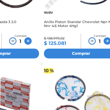
ISUZU
azda 3 2.0
Anillo Piston Standar Chevrolet Npr-
Nnr 4.6 Motor 4Hg1
Cantidad
Cantidad
$
138
.
979
,
02
－
＋
－
＋
$
125
.
081
mprar
Comprar
10 %