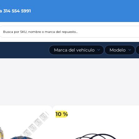
$190.000 *No aplica en categoría llantas.
Busca por SKU, nombre o marca del repuesto...
Marca del vehículo
Modelo
10 %