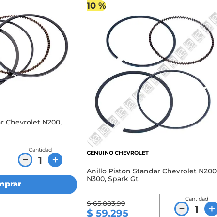
10 %
ar Chevrolet N200,
Cantidad
GENUINO CHEVROLET
－
＋
Anillo Piston Standar Chevrolet N200
N300, Spark Gt
mprar
Cantidad
$
65
.
883
,
99
－
＋
$
59
.
295