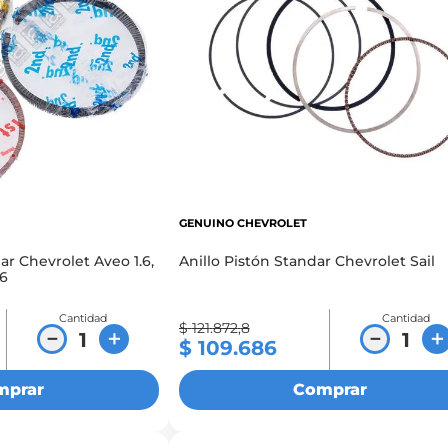
GENUINO CHEVROLET
ar Chevrolet Aveo 1.6,
Anillo Pistón Standar Chevrolet Sail
.6
Cantidad
Cantidad
$
121
.
872
,
8
－
＋
－
＋
$
109
.
686
mprar
Comprar