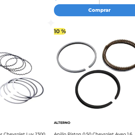
Comprar
10 %
ALTERNO
ar Chevrolet Luv 2300
Anillo Piston 0.50 Chevrolet Aveo 1.6,