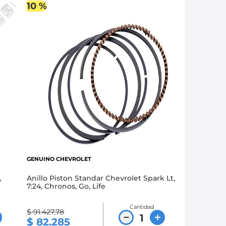
10 %
GENUINO CHEVROLET
,
Anillo Piston Standar Chevrolet Spark Lt,
7:24, Chronos, Go, Life
Cantidad
$
91
.
427
,
78
－
＋
$
82
.
285