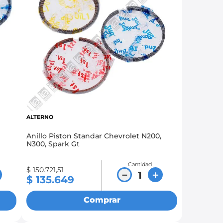
ALTERNO
Anillo Piston Standar Chevrolet N200,
N300, Spark Gt
Cantidad
$
150
.
721
,
51
－
＋
$
135
.
649
Comprar