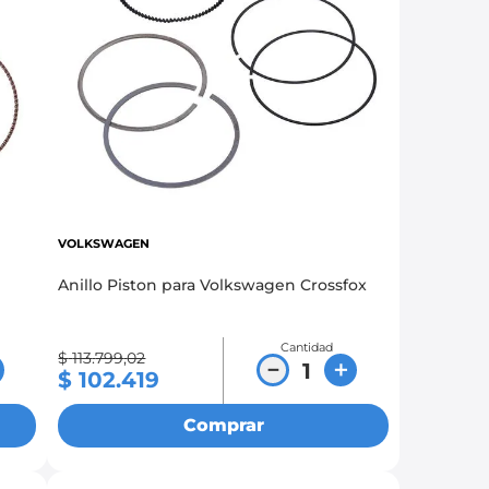
VOLKSWAGEN
Anillo Piston para Volkswagen Crossfox
Cantidad
$
113
.
799
,
02
－
＋
$
102
.
419
Comprar