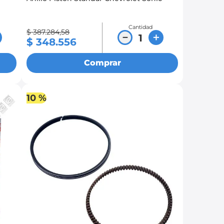
Cantidad
$
387
.
284
,
58
－
＋
$
348
.
556
Comprar
10 %