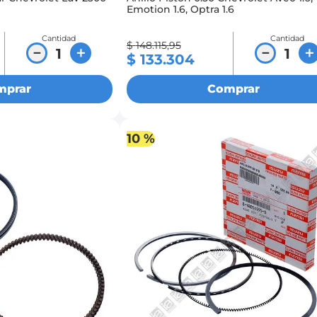
Emotion 1.6, Optra 1.6
Cantidad
Cantidad
$
148
.
115
,
95
－
＋
－
＋
$
133
.
304
mprar
Comprar
10 %