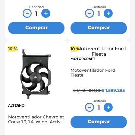
Cantidad
Cantidad
－
＋
－
＋
Comprar
Comprar
10 %
10 %
MOTORCRAFT
Motoventilador Ford
Fiesta
$
1
.
765
.
883
,
86
$
1
.
589
.
295
Cantidad
ALTERNO
－
＋
Motoventilador Chevrolet
Comprar
Corsa 1.3, 1.4, Wind, Active,
Chevy C2