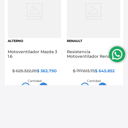
ALTERNO
RENAULT
Motoventilador Mazda 3
Resistencia
1.6
Motoventilador Renault
Logan 2015/2021, Sandero
2015/2021, Duster
2015/2021
$
625
.
322
,
09
$
562
.
790
$
717
.
613
,
73
$
645
.
852
Cantidad
Cantidad
－
＋
－
＋
Comprar
Comprar
10 %
10 %