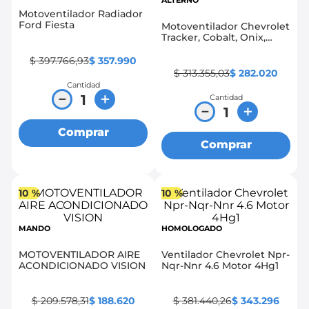
ALTERNO
Motoventilador Radiador
8
.
chevrolet spark gt
Ford Fiesta
Motoventilador Chevrolet
Tracker, Cobalt, Onix,
9
.
chevrolet sail
Sonic
$
397
.
766
,
93
$
357
.
990
10
.
mazda 2
$
313
.
355
,
03
$
282
.
020
Cantidad
－
＋
Cantidad
－
＋
Comprar
Comprar
10 %
10 %
MANDO
HOMOLOGADO
MOTOVENTILADOR AIRE
Ventilador Chevrolet Npr-
ACONDICIONADO VISION
Nqr-Nnr 4.6 Motor 4Hg1
$
209
.
578
,
31
$
188
.
620
$
381
.
440
,
26
$
343
.
296