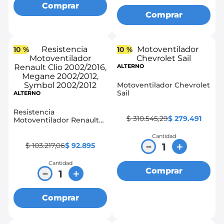
Comprar
Comprar
10 %
10 %
ALTERNO
Motoventilador Chevrolet
Sail
ALTERNO
Resistencia
$
310
.
545
,
29
$
279
.
491
Motoventilador Renault
Clio 2002/2016, Megane
2002/2012, Symbol
Cantidad
2002/2012
－
＋
$
103
.
217
,
06
$
92
.
895
Cantidad
Comprar
－
＋
Comprar