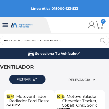
Línea ética 018000-123-533
0
Busca por SKU, nombre o marca del repuesto...
TÉRMINOS MÁS BUSCADOS
Selecciona Tu Vehículo
1
.
chevrolet
Marca del vehículo
2
.
aveo
VENTILADOR
3
.
spark gt
FILTRAR
RELEVANCIA
4
.
ford fiesta
5
.
optra
10 %
10 %
6
.
mazda 3
ALTERNO
7
.
sail