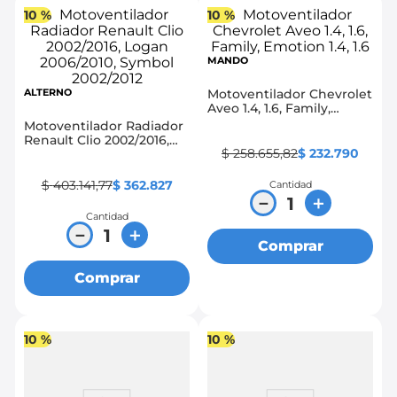
10 %
10 %
MANDO
ALTERNO
Motoventilador Chevrolet
Aveo 1.4, 1.6, Family,
Emotion 1.4, 1.6
Motoventilador Radiador
Renault Clio 2002/2016,
$
258
.
655
,
82
$
232
.
790
Logan 2006/2010, Symbol
2002/2012
$
403
.
141
,
77
$
362
.
827
Cantidad
－
＋
Cantidad
－
＋
Comprar
Comprar
10 %
10 %