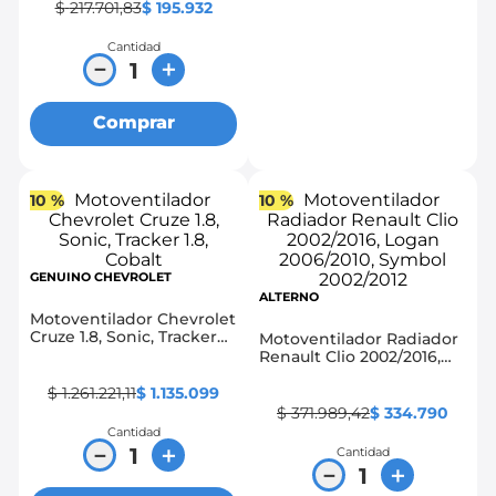
$
217
.
701
,
83
$
195
.
932
Cantidad
－
＋
Comprar
10 %
10 %
GENUINO CHEVROLET
ALTERNO
Motoventilador Chevrolet
Cruze 1.8, Sonic, Tracker
Motoventilador Radiador
1.8, Cobalt
Renault Clio 2002/2016,
Logan 2006/2010, Symbol
2002/2012
$
1
.
261
.
221
,
11
$
1
.
135
.
099
$
371
.
989
,
42
$
334
.
790
Cantidad
－
＋
Cantidad
－
＋