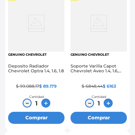
GENUINO CHEVROLET
GENUINO CHEVROLET
Deposito Radiador
Soporte Varilla Capot
Chevrolet Optra 1.4, 1.6, 1.8
Chevrolet Aveo 1.4, 1.6,
Family, Emotion, Spark
Gt, Beat, Sail
$
99
.
088
,
17
$
89
.
179
$
6848
,
44
$
6163
Cantidad
Cantidad
－
＋
－
＋
Comprar
Comprar