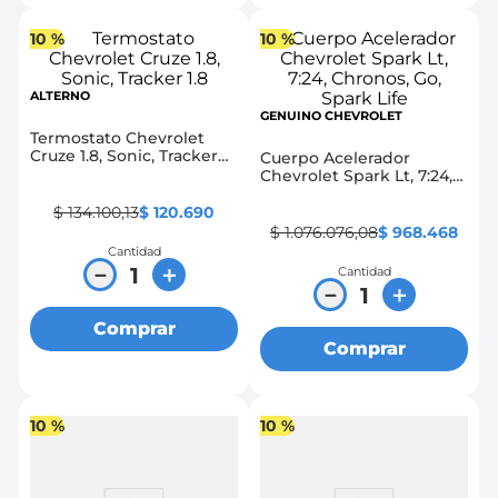
10 %
10 %
ALTERNO
GENUINO CHEVROLET
Termostato Chevrolet
Cruze 1.8, Sonic, Tracker
Cuerpo Acelerador
1.8
Chevrolet Spark Lt, 7:24,
Chronos, Go, Spark Life
$
134
.
100
,
13
$
120
.
690
$
1
.
076
.
076
,
08
$
968
.
468
Cantidad
－
＋
Cantidad
－
＋
Comprar
Comprar
10 %
10 %