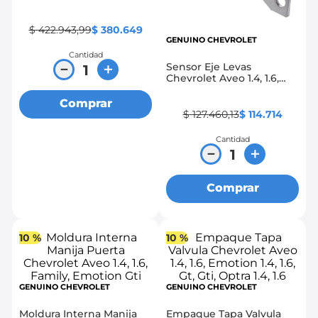
Emotion 1.4, 1.6, Gt, Gti,
Optra 1.4, 1.6
$
422
.
943
,
99
$
380
.
649
GENUINO CHEVROLET
Cantidad
Sensor Eje Levas
－
＋
Chevrolet Aveo 1.4, 1.6,
Emotion 1.4, 1.6, Gt, Gti,
Optra 1.4, 1.6
Comprar
$
127
.
460
,
13
$
114
.
714
Cantidad
－
＋
Comprar
10 %
10 %
GENUINO CHEVROLET
GENUINO CHEVROLET
Moldura Interna Manija
Empaque Tapa Valvula