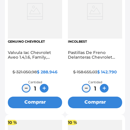
GENUINO CHEVROLET
INCOLBEST
Valvula Iac Chevrolet
Pastillas De Freno
Aveo 1.4,1.6, Family,
Delanteras Chevrolet
Emotion 1.4,1.6, Gt, Gti,
Aveo 1.4,1.6, Family,
Corsa 1.3,1.4, Wind
Emotion, Optra 1.4, 1.6, 1.8
$
321
.
050
,
98
$
288
.
946
$
158
.
655
,
03
$
142
.
790
Cantidad
Cantidad
－
＋
－
＋
Comprar
Comprar
10 %
10 %