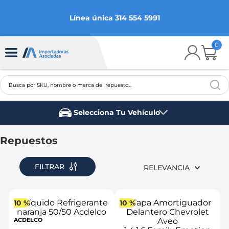
Línea única 314 554 5991
0
Busca por SKU, nombre o marca del repuesto...
TÉRMINOS MÁS BUSCADOS
Selecciona Tu Vehículo
1
.
chevrolet
Marca del vehículo
2
.
aveo
Repuestos
3
.
spark gt
FILTRAR
RELEVANCIA
4
.
ford fiesta
5
.
optra
10 %
10 %
6
.
mazda 3
ACDELCO
7
.
sail