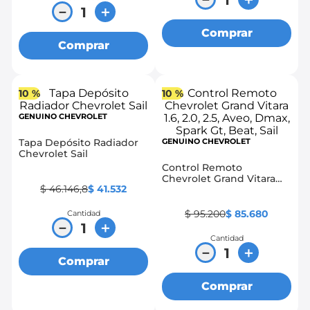
－
＋
Comprar
Comprar
10 %
10 %
GENUINO CHEVROLET
Tapa Depósito Radiador
GENUINO CHEVROLET
Chevrolet Sail
Control Remoto
Chevrolet Grand Vitara
$
46
.
146
,
8
$
41
.
532
1.6, 2.0, 2.5, Aveo, Dmax,
Spark Gt, Beat, Sail
$
95
.
200
$
85
.
680
Cantidad
－
＋
Cantidad
－
＋
Comprar
Comprar