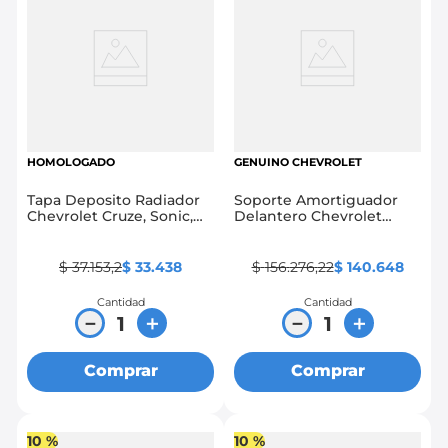
HOMOLOGADO
GENUINO CHEVROLET
Tapa Deposito Radiador
Soporte Amortiguador
Chevrolet Cruze, Sonic,
Delantero Chevrolet
Tracker, Spark Gt, Beat,
Spark Gt, Beat, Cobalt,
Onix, Cobalt
Sonic, Joy, Onix 1.4
$
37
.
153
,
2
$
33
.
438
$
156
.
276
,
22
$
140
.
648
Cantidad
Cantidad
－
＋
－
＋
Comprar
Comprar
10 %
10 %