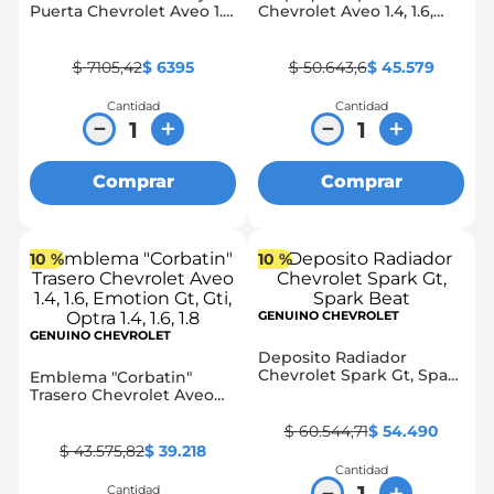
Puerta Chevrolet Aveo 1.4,
Chevrolet Aveo 1.4, 1.6,
1.6, Family, Emotion Gti
Emotion 1.4, 1.6, Gt, Gti,
Optra 1.4, 1.6
$
7105
,
42
$
6395
$
50
.
643
,
6
$
45
.
579
Cantidad
Cantidad
－
＋
－
＋
Comprar
Comprar
10 %
10 %
GENUINO CHEVROLET
GENUINO CHEVROLET
Deposito Radiador
Chevrolet Spark Gt, Spark
Emblema "Corbatin"
Beat
Trasero Chevrolet Aveo
1.4, 1.6, Emotion Gt, Gti,
Optra 1.4, 1.6, 1.8
$
60
.
544
,
71
$
54
.
490
$
43
.
575
,
82
$
39
.
218
Cantidad
－
＋
Cantidad