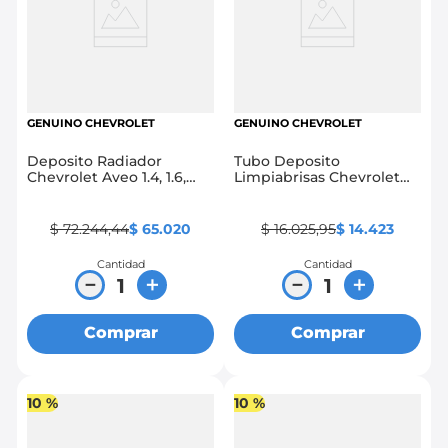
GENUINO CHEVROLET
GENUINO CHEVROLET
Deposito Radiador
Tubo Deposito
Chevrolet Aveo 1.4, 1.6,
Limpiabrisas Chevrolet
Family
Aveo 1.4, 1.6, Family 1.5,
Emotion 1.4, 1.6
$
72
.
244
,
44
$
65
.
020
$
16
.
025
,
95
$
14
.
423
Cantidad
Cantidad
－
＋
－
＋
Comprar
Comprar
10 %
10 %