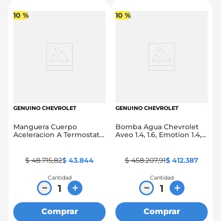
10 %
10 %
GENUINO CHEVROLET
GENUINO CHEVROLET
Manguera Cuerpo
Bomba Agua Chevrolet
Aceleracion A Termostato
Aveo 1.4, 1.6, Emotion 1.4,
Chevrolet Aveo 1.4,1.6,
1.6, Gt, Gti, Optra 1.4, 1.6
Emotion 1.4, 1.6, Gt, Gti
$
48
.
715
,
82
$
43
.
844
$
458
.
207
,
91
$
412
.
387
Cantidad
Cantidad
－
＋
－
＋
Comprar
Comprar