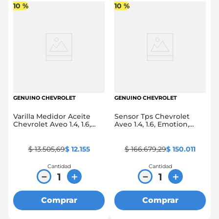
10 %
10 %
GENUINO CHEVROLET
GENUINO CHEVROLET
Varilla Medidor Aceite
Sensor Tps Chevrolet
Chevrolet Aveo 1.4, 1.6,
Aveo 1.4, 1.6, Emotion,
Family, Emotion, Optra
Optra 1.4, 1.6, 1.8, Epica,
1.4, 1.6, 1.8
Spark Gt, Vivant
$
13
.
505
,
69
$
12
.
155
$
166
.
679
,
29
$
150
.
011
Cantidad
Cantidad
－
＋
－
＋
Comprar
Comprar