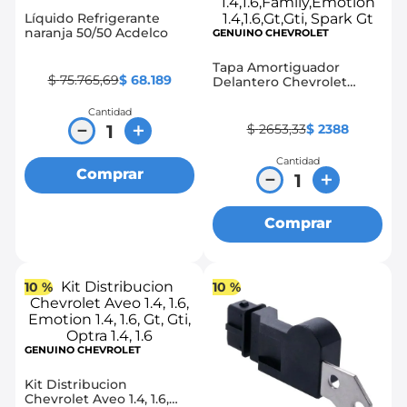
Líquido Refrigerante
8
.
chevrolet sail
naranja 50/50 Acdelco
GENUINO CHEVROLET
9
.
chevrolet spark gt
Tapa Amortiguador
$
75
.
765
,
69
$
68
.
189
Delantero Chevrolet
10
.
mazda 2
Aveo
1.4,1.6,Family,Emotion
Cantidad
1.4,1.6,Gt,Gti, Spark Gt
－
＋
$
2653
,
33
$
2388
Cantidad
Comprar
－
＋
Comprar
10 %
10 %
GENUINO CHEVROLET
Kit Distribucion
Chevrolet Aveo 1.4, 1.6,