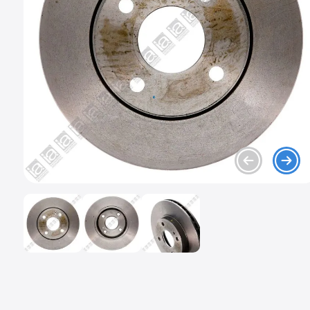
9
.
chevrolet spark gt
10
.
mazda 2