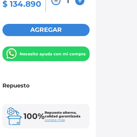
－
＋
$
134
.
890
AGREGAR
Necesito ayuda con mi compra
Repuesto
Repuesto alterno,
100%
calidad garantizada
conoce más