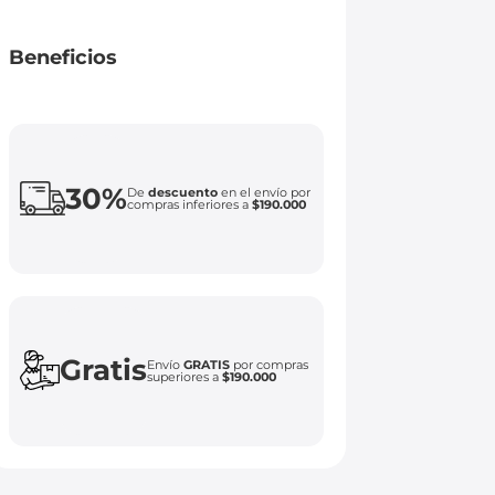
Beneficios
30%
De
descuento
en el envío por
compras inferiores a
$190.000
Gratis
Envío
GRATIS
por compras
superiores a
$190.000