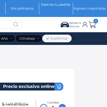
Rastrea tu pedido
Encuéntranos
Ingreso mayoristas
0
Agrega tu
vehículo
Confirmar
Año
Cilindraje
Precio exclusivo online
Cantidad
$
149
.
878
,
04