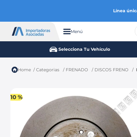
Línea únic
Menú
TÉRMINOS MÁS BUSCADOS
Selecciona Tu Vehículo
1
.
chevrolet
2
.
aveo
Categorias
FRENADO
DISCOS FRENO
3
.
spark gt
4
.
ford fiesta
5
.
optra
10 %
6
.
mazda 3
7
.
sail
8
.
chevrolet sail