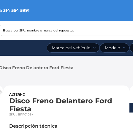
a 314 554 5991
Busca por SKU, nombre o marca del repuesto...
Marca del vehículo
Modelo
Disco Freno Delantero Ford Fiesta
ALTERNO
Disco Freno Delantero Ford
Fiesta
SKU
:
BRRC103+
Descripción técnica