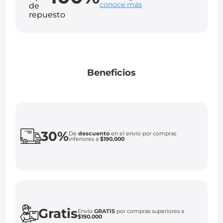
conoce más
Beneficios
30%
De
descuento
en el envío por compras
inferiores a
$190.000
Gratis
Envío
GRATIS
por compras superiores a
$190.000