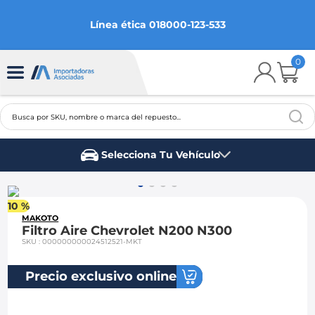
Línea ética 018000-123-533
0
Busca por SKU, nombre o marca del repuesto...
TÉRMINOS MÁS BUSCADOS
Selecciona Tu Vehículo
1
.
chevrolet
Marca del vehículo
2
.
aveo
10 %
3
.
spark gt
MAKOTO
Filtro Aire Chevrolet N200 N300
4
.
ford fiesta
SKU
:
000000000024512521-MKT
5
.
optra
Precio exclusivo online
6
.
mazda 3
7
.
sail