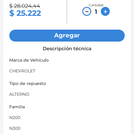
$
28
.
024
,
44
Cantidad
8
.
chevrolet spark gt
－
＋
$
25
.
222
9
.
mazda 2
10
.
chevrolet sail
Agregar
Descripción técnica
Marca de Vehículo
CHEVROLET
Tipo de repuesto
ALTERNO
Familia
N200
N300