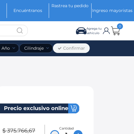
Rastrea tu pedido
Encuéntranos
Ingreso mayoristas
0
Agrega tu
vehículo
Confirmar
Año
Cilindraje
Precio exclusivo online
Cantidad
$
375
.
766
,
67