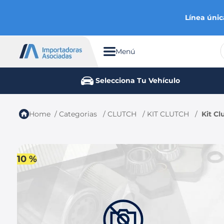
Línea únic
Menú
TÉRMINOS MÁS BUSCADOS
Selecciona Tu Vehículo
1
.
chevrolet
2
.
aveo
Categorias
CLUTCH
KIT CLUTCH
Kit Cl
3
.
spark gt
4
.
ford fiesta
5
.
optra
10 %
6
.
mazda 3
7
.
sail
8
.
chevrolet spark gt