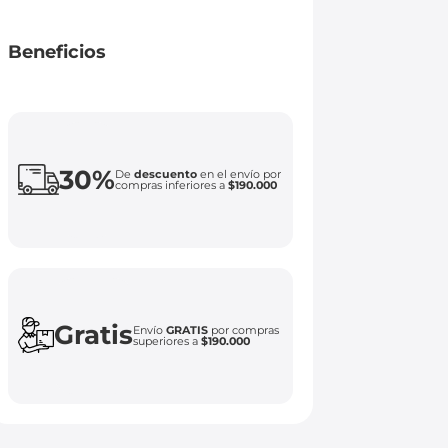
Beneficios
30%
De
descuento
en el envío por
compras inferiores a
$190.000
Gratis
Envío
GRATIS
por compras
superiores a
$190.000