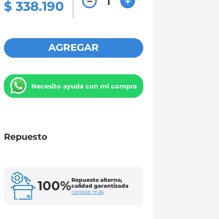
－
＋
$
338
.
190
AGREGAR
Necesito ayuda con mi compra
Repuesto
Repuesto alterno,
100%
calidad garantizada
conoce más