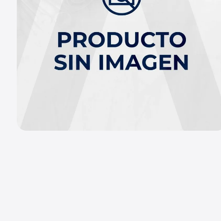
9
.
chevrolet sail
10
.
mazda 2