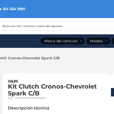
a 314 554 5991
Busca por SKU, nombre o marca del repuesto...
Marca del vehículo
Modelo
utch Cronos-Chevrolet Spark C/B
VALEO
Kit Clutch Cronos-Chevrolet
Spark C/B
SKU
:
000000000093745867+
Descripción técnica