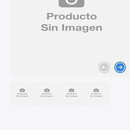
9
.
mazda 2
10
.
chevrolet sail