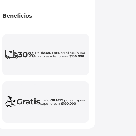
Beneficios
30%
De
descuento
en el envío por
compras inferiores a
$190.000
Gratis
Envío
GRATIS
por compras
superiores a
$190.000