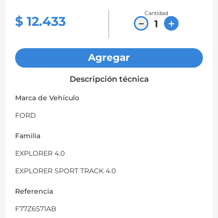
Cantidad
8
.
chevrolet spark gt
$
12
.
433
－
＋
9
.
chevrolet sail
10
.
mazda 2
Agregar
Descripción técnica
Marca de Vehículo
FORD
Familia
EXPLORER 4.0
EXPLORER SPORT TRACK 4.0
Referencia
F77Z6571AB