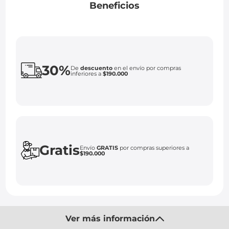
Beneficios
30%
De
descuento
en el envío por compras
inferiores a
$190.000
Gratis
Envío
GRATIS
por compras superiores a
$190.000
Ver más información