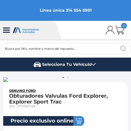
Línea única 314 554 5991
0
Busca por SKU, nombre o marca del repuesto...
TÉRMINOS MÁS BUSCADOS
Selecciona Tu Vehículo
1
.
chevrolet
Marca del vehículo
2
.
aveo
3
.
spark gt
GENUINO FORD
Obturadores Valvulas Ford Explorer,
4
.
ford fiesta
Explorer Sport Trac
SKU
:
F77Z6571AB
5
.
optra
6
.
mazda 3
Precio exclusivo online
7
.
sail