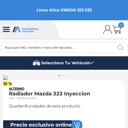
Línea ética 018000-123-533
0
Busca por SKU, nombre o marca del repuesto...
TÉRMINOS MÁS BUSCADOS
Selecciona Tu Vehículo
1
.
chevrolet
Marca del vehículo
2
.
aveo
10 %
3
.
spark gt
ALTERNO
Radiador Mazda 323 Inyeccion
4
.
ford fiesta
SKU
:
B308-15-200/
Quedan
1
unidades de este producto
5
.
optra
6
.
mazda 3
Precio exclusivo online
7
.
sail