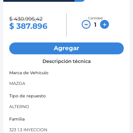
8
.
chevrolet spark gt
$
430
.
995
,
42
Cantidad
9
.
chevrolet sail
－
＋
$
387
.
896
10
.
mazda 2
Agregar
Descripción técnica
Marca de Vehículo
MAZDA
Tipo de repuesto
ALTERNO
Familia
323 1.3 INYECCION