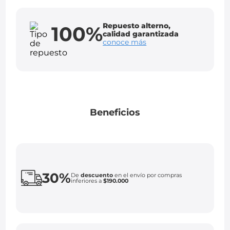
Repuesto alterno,
100%
calidad garantizada
conoce más
Beneficios
30%
De
descuento
en el envío por compras
inferiores a
$190.000