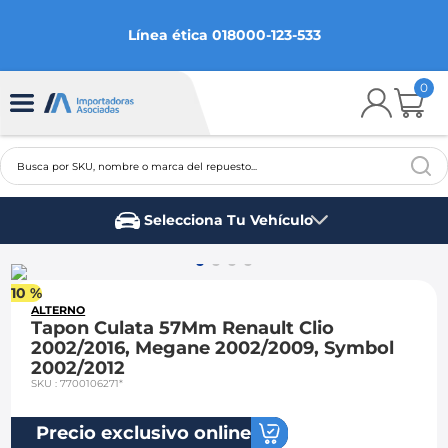
Línea ética 018000-123-533
0
Busca por SKU, nombre o marca del repuesto...
TÉRMINOS MÁS BUSCADOS
Selecciona Tu Vehículo
1
.
chevrolet
Marca del vehículo
2
.
aveo
10 %
3
.
spark gt
ALTERNO
Tapon Culata 57Mm Renault Clio
4
.
ford fiesta
2002/2016, Megane 2002/2009, Symbol
2002/2012
5
.
optra
SKU
:
7700106271*
6
.
mazda 3
Precio exclusivo online
7
.
sail