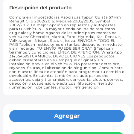
Descripción del producto
Compra en Importadoras Asociadas Tapon Culata 57Mm
Renault Clio 2002/2016, Megane 2002/2009, Symbol
2002/2012. La mejor opción en repuestos y autopartes
para tu vehículo. La mayor tienda online de repuestos
originales y homologados de las principales marcas de
vehículos: Chevrolet, Mazda, Ford, Hyundai, Kia, Renault,
Volkswagen, Nissan, Suzuki, Isuzu. ENVÍOS A TODO EL
PAIS *aplican resticciones en tarifas. despacho inmediato
y sin recargo. TU ENVÍO PUEDE SER GRATIS *aplican
términos y condiciones. LÍNEA DE ATENCIÓN: WhatsApp
3145545991 CAMBIOS, DEVOLUCIONES Los productos
deben presentarse en su empaque original y sin
instalación previa en el vehículo. No presentar deterioro,
rayones, fisuras, ni alteración de ningún tipo. Comunícate
con nuestra línea de atención para programar tu cambio o
devolución. Encuentra también tus autopartes de:
accesorios, caja y transmisión, carrocería, clutch, correas,
dirección y suspensión, eléctricos, filtración, frenado,
iluminación, lubricantes, motor, refrigeración
Agregar