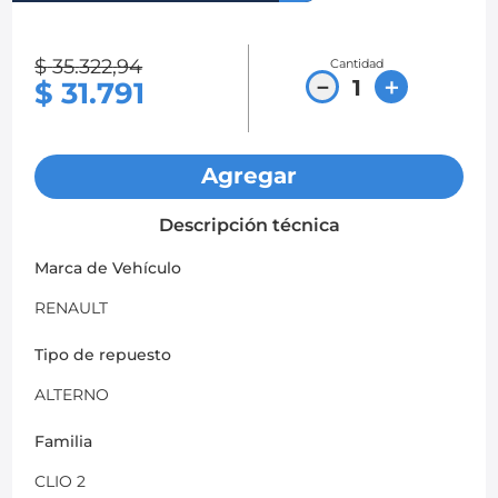
8
.
chevrolet spark gt
$
35
.
322
,
94
Cantidad
9
.
mazda 2
－
＋
$
31
.
791
10
.
chevrolet sail
Agregar
Descripción técnica
Marca de Vehículo
RENAULT
Tipo de repuesto
ALTERNO
Familia
CLIO 2