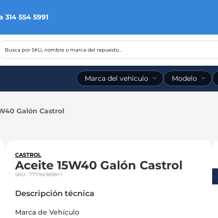
a 314 554 5991
Busca por SKU, nombre o marca del repuesto...
Marca del vehículo
Modelo
5W40 Galón Castrol
CASTROL
Aceite 15W40 Galón Castrol
SKU
:
7711943698++
Descripción técnica
Marca de Vehículo