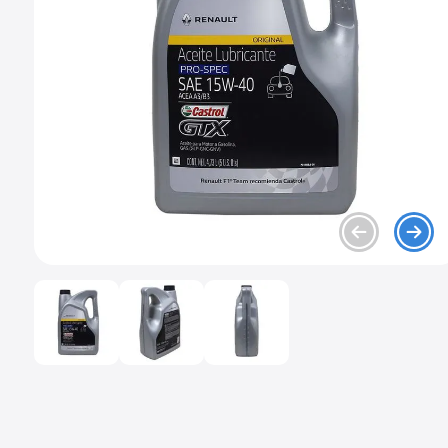
9
.
mazda 2
10
.
soporte motor