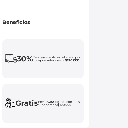
Beneficios
30%
De
descuento
en el envío por
compras inferiores a
$190.000
Gratis
Envío
GRATIS
por compras
superiores a
$190.000