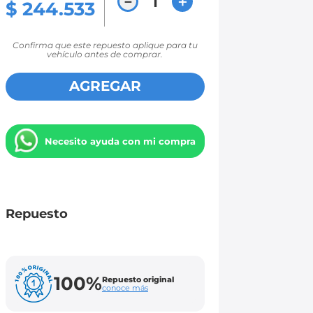
－
＋
$
244
.
533
Confirma que este repuesto aplique para tu
vehículo antes de comprar.
AGREGAR
Necesito ayuda con mi compra
Repuesto
100%
Repuesto original
conoce más