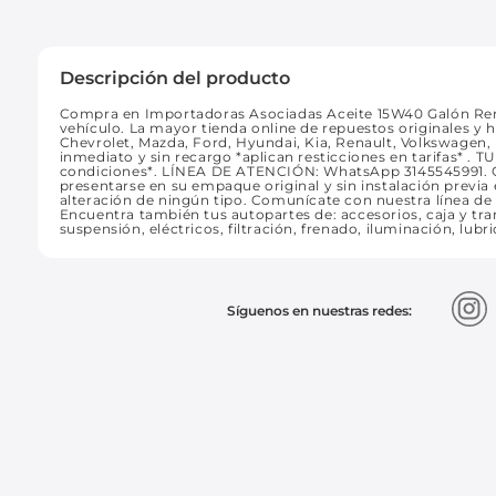
Descripción del producto
Compra en Importadoras Asociadas Aceite 15W40 Galón Rena
vehículo. La mayor tienda online de repuestos originales y 
Chevrolet, Mazda, Ford, Hyundai, Kia, Renault, Volkswagen
inmediato y sin recargo *aplican resticciones en tarifas* 
condiciones*. LÍNEA DE ATENCIÓN: WhatsApp 3145545991
presentarse en su empaque original y sin instalación previa e
alteración de ningún tipo. Comunícate con nuestra línea d
Encuentra también tus autopartes de: accesorios, caja y tran
suspensión, eléctricos, filtración, frenado, iluminación, lubr
Síguenos en nuestras redes: