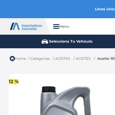
Línea únic
Menú
TÉRMINOS MÁS BUSCADOS
Selecciona Tu Vehículo
1
.
aveo
2
.
spark gt
Categorias
ACEITES
ACEITES
Aceite 1
3
.
ford fiesta
4
.
optra
5
.
mazda 3
12 %
6
.
sail
7
.
chevrolet sail
8
.
chevrolet spark gt