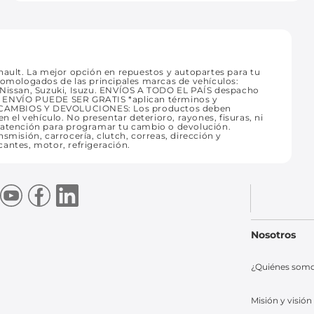
ult. La mejor opción en repuestos y autopartes para tu
homologados de las principales marcas de vehículos:
, Nissan, Suzuki, Isuzu. ENVÍOS A TODO EL PAÍS despacho
. TU ENVÍO PUEDE SER GRATIS *aplican términos y
. CAMBIOS Y DEVOLUCIONES: Los productos deben
n el vehículo. No presentar deterioro, rayones, fisuras, ni
e atención para programar tu cambio o devolución.
smisión, carrocería, clutch, correas, dirección y
icantes, motor, refrigeración.
Nosotros
¿Quiénes som
Misión y visión