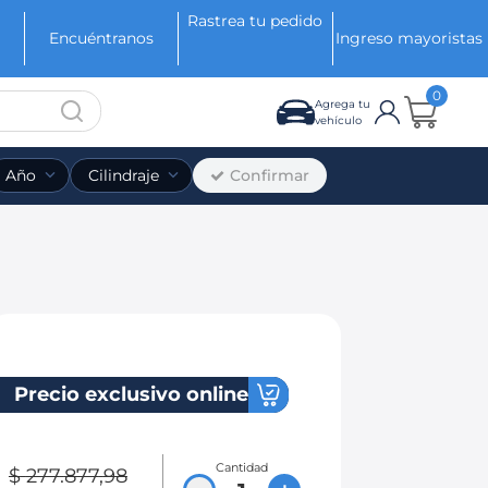
Rastrea tu pedido
Encuéntranos
Ingreso mayoristas
0
Agrega tu
vehículo
Confirmar
Año
Cilindraje
Precio exclusivo online
Cantidad
$
277
.
877
,
98