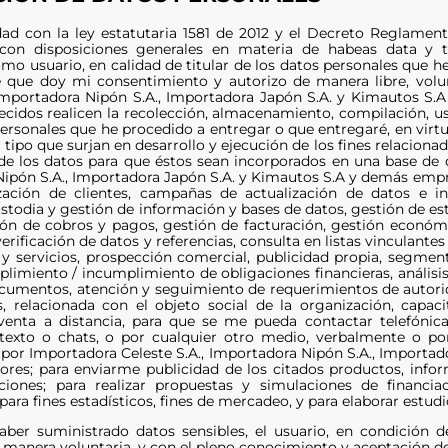
d con la ley estatutaria 1581 de 2012 y el Decreto Reglamen
 con disposiciones generales en materia de habeas data y 
omo usuario, en calidad de titular de los datos personales que h
que doy mi consentimiento y autorizo de manera libre, volun
 Importadora Nipón S.A., Importadora Japón S.A. y Kimautos S.
ecidos realicen la recolección, almacenamiento, compilación, uso
ersonales que he procedido a entregar o que entregaré, en virtud
r tipo que surjan en desarrollo y ejecución de los fines relaci
de los datos para que éstos sean incorporados en una base de d
ipón S.A., Importadora Japón S.A. y Kimautos S.A y demás empres
elización de clientes, campañas de actualización de datos e
stodia y gestión de información y bases de datos, gestión de est
tión de cobros y pagos, gestión de facturación, gestión económic
erificación de datos y referencias, consulta en listas vinculante
y servicios, prospección comercial, publicidad propia, segme
plimiento / incumplimiento de obligaciones financieras, análisis
ocumentos, atención y seguimiento de requerimientos de autorid
es, relacionada con el objeto social de la organización, cap
venta a distancia, para que se me pueda contactar telefónicam
texto o chats, o por cualquier otro medio, verbalmente o por
por Importadora Celeste S.A., Importadora Nipón S.A., Importad
ores; para enviarme publicidad de los citados productos, inf
iones; para realizar propuestas y simulaciones de financi
para fines estadísticos, fines de mercadeo, y para elaborar estu
ber suministrado datos sensibles, el usuario, en condición de
 manera voluntaria, y con el pleno conocimiento y aceptación de