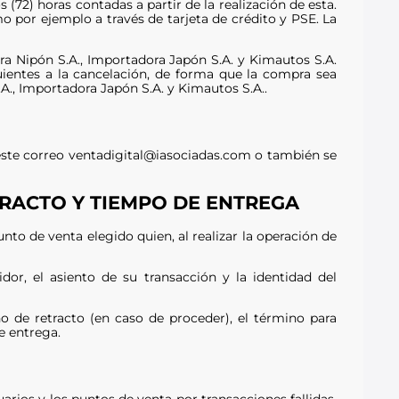
 (72) horas contadas a partir de la realización de esta.
 por ejemplo a través de tarjeta de crédito y PSE. La
a Nipón S.A., Importadora Japón S.A. y Kimautos S.A.
guientes a la cancelación, de forma que la compra sea
A., Importadora Japón S.A. y Kimautos S.A..
este correo ventadigital@iasociadas.com o también se
TRACTO Y TIEMPO DE ENTREGA
unto de venta elegido quien, al realizar la operación de
or, el asiento de su transacción y la identidad del
cho de retracto (en caso de proceder), el término para
e entrega.
rios y los puntos de venta por transacciones fallidas,