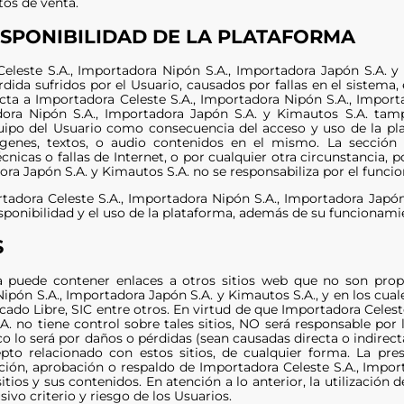
tos de venta.
ISPONIBILIDAD DE LA PLATAFORMA
eleste S.A., Importadora Nipón S.A., Importadora Japón S.A. y
rdida sufridos por el Usuario, causados por fallas en el sistema, 
cta a Importadora Celeste S.A., Importadora Nipón S.A., Import
adora Nipón S.A., Importadora Japón S.A. y Kimautos S.A. tam
quipo del Usuario como consecuencia del acceso y uso de la plat
ágenes, textos, o audio contenidos en el mismo. La sección
écnicas o fallas de Internet, o por cualquier otra circunstancia,
dora Japón S.A. y Kimautos S.A. no se responsabiliza por el func
rtadora Celeste S.A., Importadora Nipón S.A., Importadora Japón
isponibilidad y el uso de la plataforma, además de su funcionami
S
a puede contener enlaces a otros sitios web que no son propi
ipón S.A., Importadora Japón S.A. y Kimautos S.A., y en los cua
cado Libre, SIC entre otros. En virtud de que Importadora Celest
A. no tiene control sobre tales sitios, NO será responsable por 
 lo será por daños o pérdidas (sean causadas directa o indirecta
to relacionado con estos sitios, de cualquier forma. La pre
ación, aprobación o respaldo de Importadora Celeste S.A., Impo
sitios y sus contenidos. En atención a lo anterior, la utilización
sivo criterio y riesgo de los Usuarios.