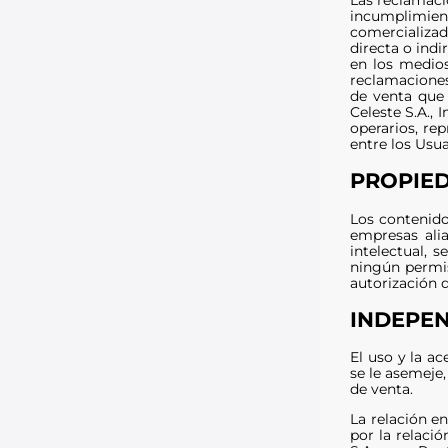
incumplimien
comercializad
directa o indi
en los medios
reclamaciones
de venta que 
Celeste S.A., 
operarios, re
entre los Usua
PROPIED
Los contenido
empresas alia
intelectual, 
ningún permis
autorización 
INDEPE
El uso y la a
se le asemeje,
de venta.
La relación e
por la relaci