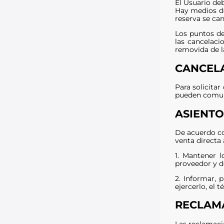
El Usuario deb
Hay medios de
reserva se can
Los puntos de
las cancelaci
removida de l
CANCELA
Para solicita
pueden comunic
ASIENTO
De acuerdo con
venta directa 
1. Mantener l
proveedor y d
2. Informar, 
ejercerlo, el 
RECLAM
Las reclamaci