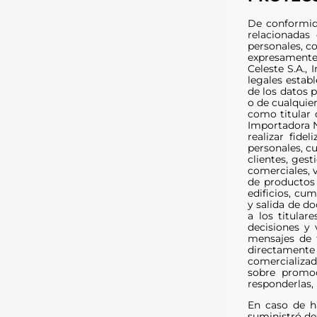
De conformida
relacionadas
personales, c
expresamente 
Celeste S.A.,
legales establ
de los datos p
o de cualquie
como titular 
Importadora N
realizar fid
personales, cu
clientes, ges
comerciales, v
de productos 
edificios, cum
y salida de d
a los titular
decisiones y 
mensajes de 
directamente 
comercializad
sobre promoc
responderlas, 
En caso de ha
suministró de