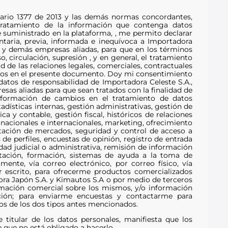
tario 1377 de 2013 y las demás normas concordantes,
tratamiento de la información que contenga datos
e suministrado en la plataforma, , me permito declarar
taria, previa, informada e inequívoca a Importadora
A y demás empresas aliadas, para que en los términos
, circulación, supresión , y en general, el tratamiento
 de las relaciones legales, comerciales, contractuales
onados en el presente documento. Doy mi consentimiento
atos de responsabilidad de Importadora Celeste S.A.,
as aliadas para que sean tratados con la finalidad de
 información de cambios en el tratamiento de datos
adísticas internas, gestión administrativas, gestión de
a y contable, gestión fiscal, históricos de relaciones
s nacionales e internacionales, marketing, ofrecimiento
ntación de mercados, seguridad y control de acceso a
 de perfiles, encuestas de opinión, registro de entrada
ad judicial o administrativa, remisión de información
acitación, formación, sistemas de ayuda a la toma de
ente, vía correo electrónico, por correo físico, vía
 escrito, para ofrecerme productos comercializados
ora Japón S.A. y Kimautos S.A o por medio de terceros
ormación comercial sobre los mismos, y/o información
ación; para enviarme encuestas y contactarme para
dios de los dos tipos antes mencionados.
 titular de los datos personales, manifiesta que los
 que no está obligado a hacerlo.