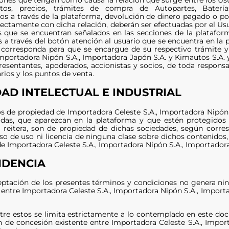
tos, precios, trámites de compra de Autopartes, Batería
os a través de la plataforma, devolución de dinero pagado o po
rectamente con dicha relación, deberán ser efectuadas por el Usu
 que se encuentran señalados en las secciones de la plataforma
 a través del botón atención al usuario que se encuentra en la 
corresponda para que se encargue de su respectivo trámite y
Importadora Nipón S.A., Importadora Japón S.A. y Kimautos S.A. y
presentantes, apoderados, accionistas y socios, de toda respons
rios y los puntos de venta.
AD INTELECTUAL E INDUSTRIAL
s de propiedad de Importadora Celeste S.A., Importadora Nipón 
das, que aparezcan en la plataforma y que estén protegidos p
se reitera, son de propiedad de dichas sociedades, según corr
o de uso ni licencia de ninguna clase sobre dichos contenidos,
de Importadora Celeste S.A., Importadora Nipón S.A., Importadora
NDENCIA
ceptación de los presentes términos y condiciones no genera ni
 entre Importadora Celeste S.A., Importadora Nipón S.A., Importa
ntre estos se limita estrictamente a lo contemplado en este doc
ón de concesión existente entre Importadora Celeste S.A., Impo