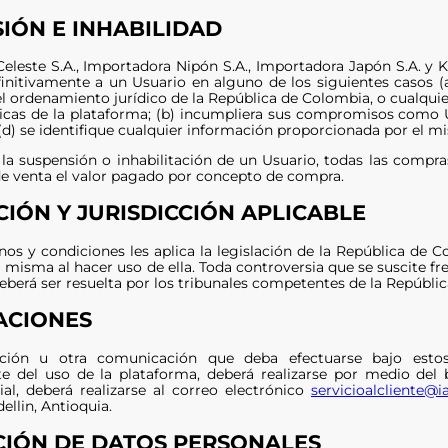
IÓN E INHABILIDAD
eleste S.A., Importadora Nipón S.A., Importadora Japón S.A. y 
efinitivamente a un Usuario en alguno de los siguientes casos 
el ordenamiento jurídico de la República de Colombia, o cualquie
icas de la plataforma; (b) incumpliera sus compromisos como Us
 (d) se identifique cualquier información proporcionada por el m
 la suspensión o inhabilitación de un Usuario, todas las compras
de venta el valor pagado por concepto de compra.
CIÓN Y JURISDICCIÓN APLICABLE
nos y condiciones les aplica la legislación de la República de 
a misma al hacer uso de ella. Toda controversia que se suscite fr
eberá ser resuelta por los tribunales competentes de la Repúbli
ACIONES
ación u otra comunicación que deba efectuarse bajo esto
e del uso de la plataforma, deberá realizarse por medio del 
cial, deberá realizarse al correo electrónico
servicioalcliente@
llin, Antioquia.
IÓN DE DATOS PERSONALES