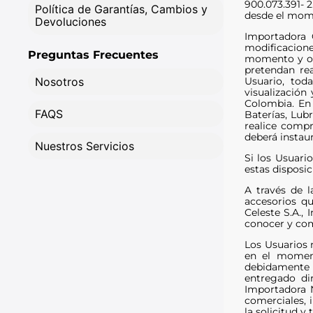
9
.
chevrolet spark gt
900.073.391- 2
Política de Garantías, Cambios y
desde el mom
Devoluciones
10
.
mazda 2
Importadora C
modificacione
Preguntas Frecuentes
momento y opo
pretendan rea
Usuario, tod
Nosotros
visualización
Colombia. En 
FAQS
Baterías, Lub
realice compr
deberá instaur
Nuestros Servicios
Si los Usuari
estas disposic
A través de l
accesorios q
Celeste S.A.,
conocer y com
Los Usuarios 
en el moment
debidamente i
entregado di
Importadora N
comerciales, i
la solicitud 