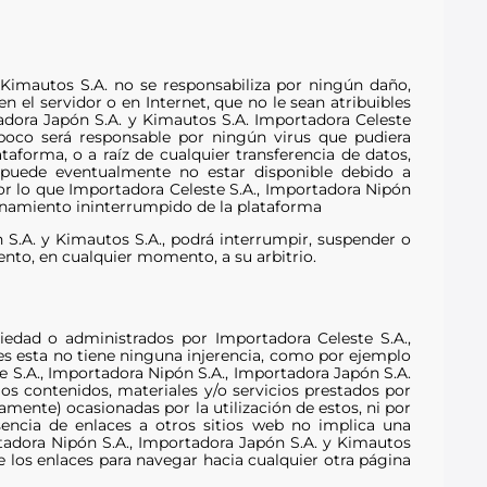
 Kimautos S.A. no se responsabiliza por ningún daño,
en el servidor o en Internet, que no le sean atribuibles
adora Japón S.A. y Kimautos S.A. Importadora Celeste
poco será responsable por ningún virus que pudiera
aforma, o a raíz de cualquier transferencia de datos,
 puede eventualmente no estar disponible debido a
 por lo que Importadora Celeste S.A., Importadora Nipón
ionamiento ininterrumpido de la plataforma
 S.A. y Kimautos S.A., podrá interrumpir, suspender o
ento, en cualquier momento, a su arbitrio.
edad o administrados por Importadora Celeste S.A.,
les esta no tiene ninguna injerencia, como por ejemplo
e S.A., Importadora Nipón S.A., Importadora Japón S.A.
los contenidos, materiales y/o servicios prestados por
mente) ocasionadas por la utilización de estos, ni por
sencia de enlaces a otros sitios web no implica una
rtadora Nipón S.A., Importadora Japón S.A. y Kimautos
 de los enlaces para navegar hacia cualquier otra página