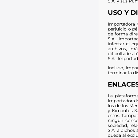
S.A. y sus Pun
USO Y D
Importadora C
perjuicio o pé
de forma dire
S.A., Import
infectar el e
archivos, im
dificultades t
S.A., Importa
Incluso, Impo
terminar la d
ENLACE
La plataform
Importadora N
los de los Mer
y Kimautos S.
estos. Tampoco
ningún concep
sociedad, rel
S.A. a dichos 
queda al exclu