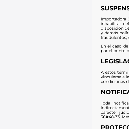
SUSPENS
Importadora C
inhabilitar d
disposición d
y demás polít
fraudulentos;
En el caso de
por el punto 
LEGISLA
A estos térmi
vincularse a l
condiciones d
NOTIFIC
Toda notific
indirectament
carácter judi
36#48-33, Mede
PROTECC