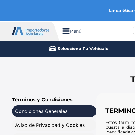
Línea ética
Menú
TÉRMINOS MÁS BUSCADOS
Selecciona Tu Vehículo
1
.
chevrolet
2
.
aveo
3
.
spark gt
4
.
ford fiesta
5
.
optra
Términos y Condiciones
6
.
mazda 3
TERMINO
Condiciones Generales
7
.
sail
Estos término
Aviso de Privacidad y Cookies
8
.
chevrolet sail
puesta a disp
identificada c