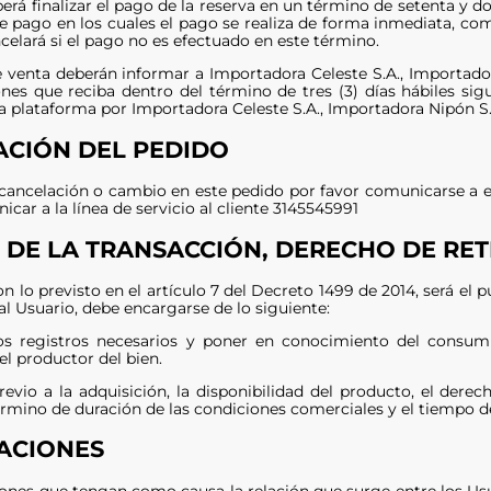
erá finalizar el pago de la reserva en un término de setenta y dos
 pago en los cuales el pago se realiza de forma inmediata, como
celará si el pago no es efectuado en este término.
 venta deberán informar a Importadora Celeste S.A., Importador
ones que reciba dentro del término de tres (3) días hábiles si
a plataforma por Importadora Celeste S.A., Importadora Nipón S.
CIÓN DEL PEDIDO
r cancelación o cambio en este pedido por favor comunicarse a 
ar a la línea de servicio al cliente 3145545991
 DE LA TRANSACCIÓN, DERECHO DE RE
 lo previsto en el artículo 7 del Decreto 1499 de 2014, será el p
al Usuario, debe encargarse de lo siguiente:
os registros necesarios y poner en conocimiento del consumid
el productor del bien.
previo a la adquisición, la disponibilidad del producto, el dere
término de duración de las condiciones comerciales y el tiempo d
ACIONES
ones que tengan como causa la relación que surge entre los Usua