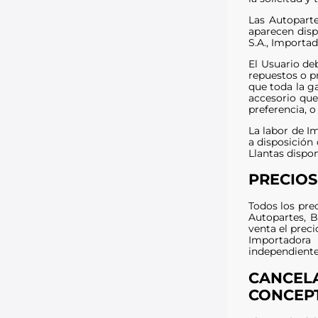
Las Autoparte
aparecen disp
S.A., Importa
El Usuario de
repuestos o p
que toda la g
accesorio que
preferencia, 
La labor de I
a disposición 
Llantas dispo
PRECIOS
Todos los prec
Autopartes, B
venta el prec
Importadora 
independiente
CANCELA
CONCEP