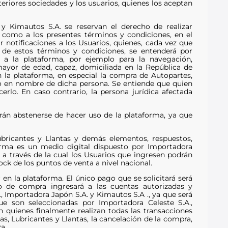
teriores sociedades y los usuarios, quienes los aceptan
 y Kimautos S.A. se reservan el derecho de realizar
í como a los presentes términos y condiciones, en el
 notificaciones a los Usuarios, quienes, cada vez que
s de estos términos y condiciones, se entenderá por
a a la plataforma, por ejemplo para la navegación,
mayor de edad, capaz, domiciliada en la República de
n la plataforma, en especial la compra de Autopartes,
rlo en nombre de dicha persona. Se entiende que quien
rlo. En caso contrario, la persona jurídica afectada
rán abstenerse de hacer uso de la plataforma, ya que
ubricantes y Llantas y demás elementos, respuestos,
orma es un medio digital dispuesto por Importadora
 a través de la cual los Usuarios que ingresen podrán
ck de los puntos de venta a nivel nacional.
en la plataforma. El único pago que se solicitará será
 de compra ingresará a las cuentas autorizadas y
 Importadora Japón S.A. y Kimautos S.A ., ya que será
e son seleccionadas por Importadora Celeste S.A.,
 quienes finalmente realizan todas las transacciones
as, Lubricantes y Llantas, la cancelación de la compra,
a.