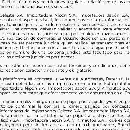
. Dichos términos y condiciones regulan la relación entre las an
ento mismo que usan sus servicios.
eleste S.A., Importadora Nipón S.A., Importadora Japón S.A.
s sobre el aspecto visual, los contenidos de la plataforma, as
rtunidad que lo considere necesario, sin necesidad de realizar
lizar una compra, deberán validar y aceptarlos. Para efecto
a persona natural o jurídica que por cualquier razón acced
 y/o realización de compras. El Usuario debe ser una persona 
caso de ser persona jurídica, quien realice las transacciones e
ricantes y Llantas, debe contar con la facultad legal para hace
as en nombre de una persona jurídica está facultado para hace
ar las acciones judiciales pertinentes.
os no están de acuerdo con estos términos y condiciones, debe
iones tienen carácter vinculante y obligatorio.
a plataforma se concreta la venta de Autopartes, Baterías, L
ue sean definidos por las empresas mencionadas Esta plataf
 Importadora Nipón S.A., Importadora Japón S.A. y Kimautos S.A.
prar los repuestos que efectivamente ya se encuentran en el Sto
no deben realizar ningún tipo de pago para acceder y/o navegar 
o de confirmar la compra. El dinero pagado por concepto
nformadas de Importadora Celeste S.A., Importadora Nipón S.A.,
rectamente por la plataforma de pagos a dichas cuentas qu
ipón S.A., Importadora Japón S.A. y Kimautos S.A ., que es con
ncluyendo, pero sin limitarse a, la compra de Autopartes, Baterí
y trámite del reembolso del dinero pagado por concepto de compr