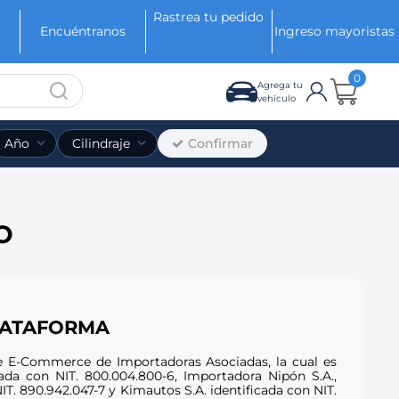
Rastrea tu pedido
Encuéntranos
Ingreso mayoristas
0
Agrega tu
vehículo
Confirmar
Año
Cilindraje
O
PLATAFORMA
de E-Commerce de Importadoras Asociadas, la cual es
cada con NIT. 800.004.800-6, Importadora Nipón S.A.,
IT. 890.942.047-7 y Kimautos S.A. identificada con NIT.