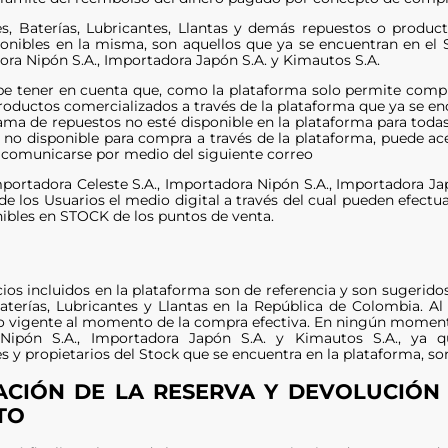
s, Baterías, Lubricantes, Llantas y demás repuestos o produc
onibles en la misma, son aquellos que ya se encuentran en el 
dora Nipón S.A., Importadora Japón S.A. y Kimautos S.A.
be tener en cuenta que, como la plataforma solo permite compra
roductos comercializados a través de la plataforma que ya se enc
ama de repuestos no esté disponible en la plataforma para todas 
 no disponible para compra a través de la plataforma, puede ace
o comunicarse por medio del siguiente correo
mportadora Celeste S.A., Importadora Nipón S.A., Importadora Ja
de los Usuarios el medio digital a través del cual pueden efectu
nibles en STOCK de los puntos de venta.
ios incluidos en la plataforma son de referencia y son sugeridos
aterías, Lubricantes y Llantas en la República de Colombia. Al
io vigente al momento de la compra efectiva. En ningún momento 
Nipón S.A., Importadora Japón S.A. y Kimautos S.A., ya 
s y propietarios del Stock que se encuentra en la plataforma, so
CIÓN DE LA RESERVA Y DEVOLUCIÓN 
TO