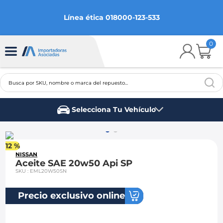
Línea ética 018000-123-533
0
Busca por SKU, nombre o marca del repuesto...
TÉRMINOS MÁS BUSCADOS
Selecciona Tu Vehículo
1
.
chevrolet
Marca del vehículo
2
.
aveo
12 %
3
.
spark gt
NISSAN
Aceite SAE 20w50 Api SP
4
.
ford fiesta
SKU
:
EML20W50SN
5
.
optra
Precio exclusivo online
6
.
mazda 3
7
.
sail