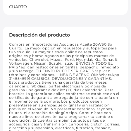
CUARTO
Descripción del producto
Compra en Importadoras Asociadas Aceite 20W50 Sp
Cuarto. La mejor opción en repuestos y autopartes para
tu vehículo. La mayor tienda online de repuestos
originales y homologados de las principales marcas de
vehículos: Chevrolet, Mazda, Ford, Hyundai, Kia, Renault,
Volkswagen, Nissan, Suzuki, Isuzu. ENVÍOS A TODO EL
PAIS *aplican resticciones en tarifas. despacho inmediato
y sin recargo. TU ENVÍO PUEDE SER GRATIS *aplican
términos y condiciones. LÍNEA DE ATENCIÓN: WhatsApp
3145545991 CAMBIOS, DEVOLUCIONES Y GARANTÍAS:
Estos productos tienen una garantía de tres meses
calendario (90 días), partes eléctricas y bombas de
gasolina una garantía de diez (10) días calendario. Para
baterías La garantía se aplica conforme se establece en el
certificado de garantia entregado junto con la batería en
el momento de la compra. Los productos deben
presentarse en su empaque original y sin instalación
previa en el vehículo. No presentar deterioro, rayones,
fisuras, ni alteración de ningún tipo. Comunícate con
nuestra línea de atención para programar tu cambio o
devolución. Encuentra también tus autopartes de:
accesorios, caja y transmisión, carrocería, clutch, correas,
dirección y suspensión, eléctricos, filtración, frenado,