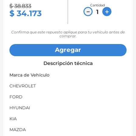
$
38
.
833
Cantidad
8
.
chevrolet spark gt
－
＋
$
34
.
173
9
.
mazda 2
10
.
chevrolet sail
Confirma que este repuesto aplique para tu vehículo antes de
comprar.
Agregar
Descripción técnica
Marca de Vehículo
CHEVROLET
FORD
HYUNDAI
KIA
MAZDA