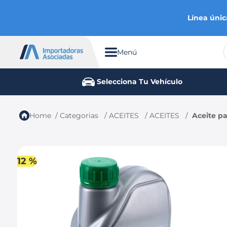
Línea únic
Menú
TÉRMINOS MÁS BUSCADOS
Selecciona Tu Vehículo
1
.
chevrolet
2
.
aveo
Categorias
ACEITES
ACEITES
Aceite pa
3
.
spark gt
4
.
ford fiesta
5
.
optra
12 %
6
.
mazda 3
7
.
sail
8
.
chevrolet spark gt