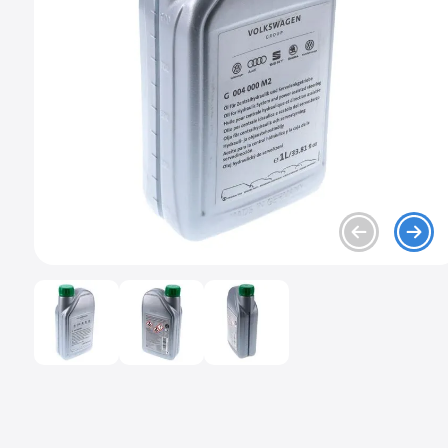
9
.
chevrolet sail
10
.
mazda 2