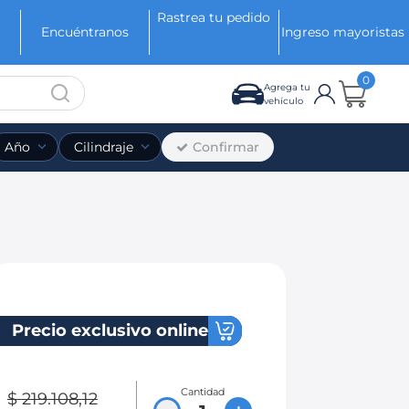
Rastrea tu pedido
Encuéntranos
Ingreso mayoristas
0
Agrega tu
vehículo
Confirmar
Año
Cilindraje
Precio exclusivo online
Cantidad
$
219
.
108
,
12