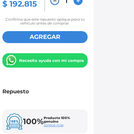
－
＋
$
192
.
815
Confirma que este repuesto aplique para tu
vehículo antes de comprar.
AGREGAR
Necesito ayuda con mi compra
Repuesto
Producto 100%
100%
genuino
conoce más