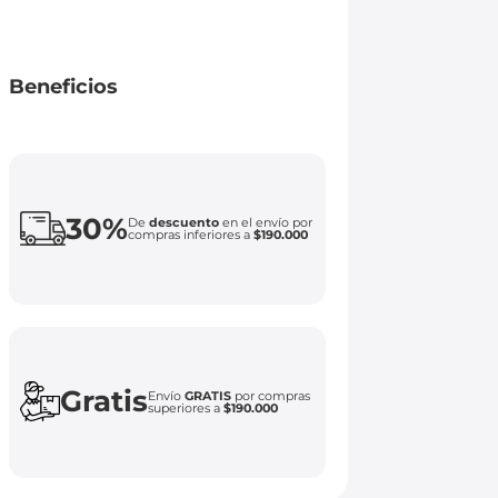
Beneficios
30%
De
descuento
en el envío por
compras inferiores a
$190.000
Gratis
Envío
GRATIS
por compras
superiores a
$190.000