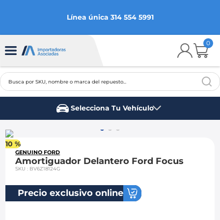
Línea única 314 554 5991
0
Busca por SKU, nombre o marca del repuesto...
TÉRMINOS MÁS BUSCADOS
Selecciona Tu Vehículo
1
.
chevrolet
Marca del vehículo
2
.
aveo
10 %
3
.
spark gt
GENUINO FORD
Amortiguador Delantero Ford Focus
4
.
ford fiesta
SKU
:
BV6Z18124G
5
.
optra
Precio exclusivo online
6
.
mazda 3
7
.
sail