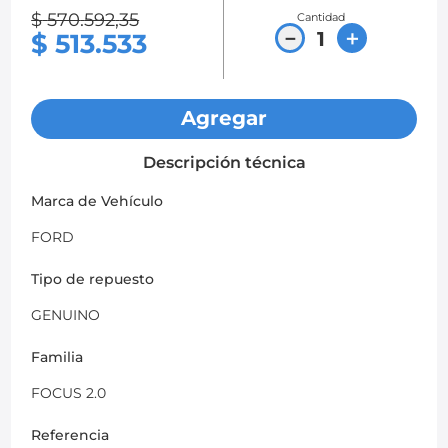
$
570
.
592
,
35
Cantidad
8
.
chevrolet spark gt
－
＋
$
513
.
533
9
.
mazda 2
10
.
chevrolet sail
Agregar
Descripción técnica
Marca de Vehículo
FORD
Tipo de repuesto
GENUINO
Familia
FOCUS 2.0
Referencia