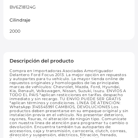
BV6Z18124G
Cilindraje
2000
Descripción del producto
Compra en Importadoras Asociadas Amortiguador
Delantero Ford Focus 2013. La mejor opción en repuestos
y autopartes para tu vehículo. La mayor tienda online de
repuestos originales y homologados de las principales
marcas de vehículos: Chevrolet, Mazda, Ford, Hyundai,
Kia, Renault, Volkswagen, Nissan, Suzuki, Isuzu. ENVÍOS A
TODO EL PAIS *aplican resticciones en tarifas. despacho
inmediato y sin recargo. TU ENVÍO PUEDE SER GRATIS
*aplican términos y condiciones. LÍNEA DE ATENCIÓN:
WhatsApp 3145545991 CAMBIOS, DEVOLUCIONES Los
productos deben presentarse en su empaque original y sin
instalación previa en el vehículo. No presentar deterioro,
rayones, fisuras, ni alteración de ningún tipo. Comunícate
con nuestra línea de atención para programar tu cambio o
devolución. Encuentra también tus autopartes de:
accesorios, caja y transmisión, carrocería, clutch, correas,
dirección y suspensión, eléctricos, filtración, frenado,