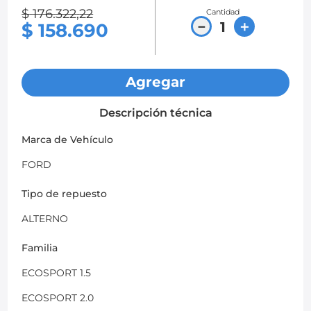
$
176
.
322
,
22
Cantidad
8
.
chevrolet sail
－
＋
$
158
.
690
9
.
chevrolet spark gt
10
.
mazda 2
Agregar
Descripción técnica
Marca de Vehículo
FORD
Tipo de repuesto
ALTERNO
Familia
ECOSPORT 1.5
ECOSPORT 2.0