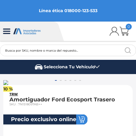
Línea ética 018000-123-533
0
Busca por SKU, nombre o marca del repuesto...
TÉRMINOS MÁS BUSCADOS
Selecciona Tu Vehículo
1
.
chevrolet
Marca del vehículo
2
.
aveo
10 %
3
.
spark gt
TRW
Amortiguador Ford Ecosport Trasero
4
.
ford fiesta
SKU
:
7N1518097AB++
5
.
optra
Precio exclusivo online
6
.
mazda 3
7
.
sail