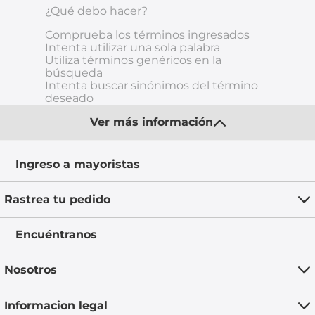
¿Qué debo hacer?
8
.
chevrolet spark gt
Comprueba los términos ingresados
Intenta utilizar una sola palabra
9
.
chevrolet sail
Utiliza términos genéricos en la
búsqueda
10
.
mazda 2
Intenta buscar sinónimos del término
deseado
Ver más información
Ingreso a mayoristas
Rastrea tu pedido
Encuéntranos
Nosotros
Informacion legal