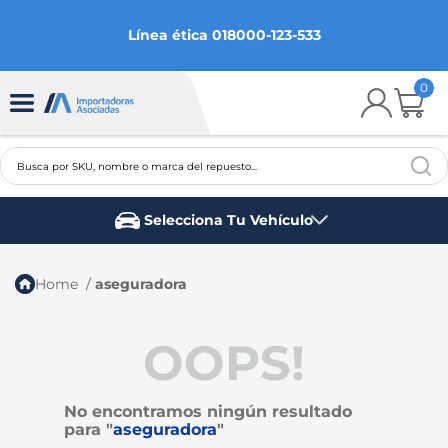
Línea ética 018000-123-533
0
Busca por SKU, nombre o marca del repuesto...
TÉRMINOS MÁS BUSCADOS
Selecciona Tu Vehículo
1
.
chevrolet
Marca del vehículo
2
.
aveo
aseguradora
3
.
spark gt
4
.
ford fiesta
OOPS!
5
.
optra
No encontramos ningún resultado
6
.
mazda 3
para "
aseguradora
"
7
.
sail