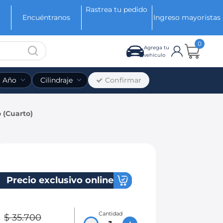
Rastrea tu pedido
Encuéntranos
Ingreso mayoristas
0
Agrega tu
vehículo
Confirmar
Año
Cilindraje
 (Cuarto)
Precio exclusivo online
Cantidad
$
35
.
700