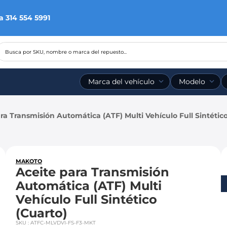
a 314 554 5991
Busca por SKU, nombre o marca del repuesto...
Marca del vehículo
Modelo
ra Transmisión Automática (ATF) Multi Vehículo Full Sintético
MAKOTO
Aceite para Transmisión
Automática (ATF) Multi
Vehículo Full Sintético
(Cuarto)
SKU
:
ATFC-MLVDVI-FS-F3-MKT