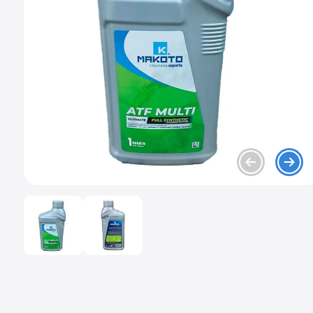
9
.
chevrolet spark gt
10
.
mazda 2