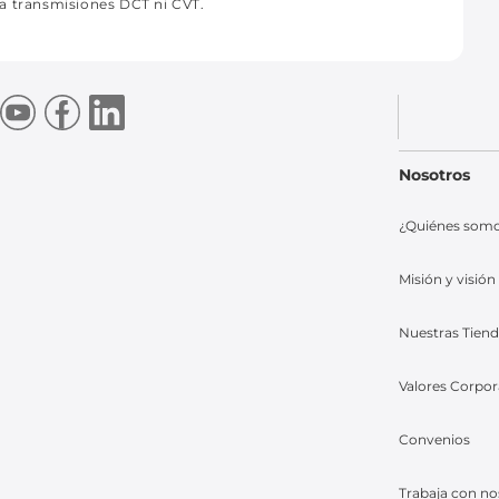
ra transmisiones DCT ni CVT.
Nosotros
¿Quiénes som
Misión y visión
Nuestras Tien
Valores Corpor
Convenios
Trabaja con no