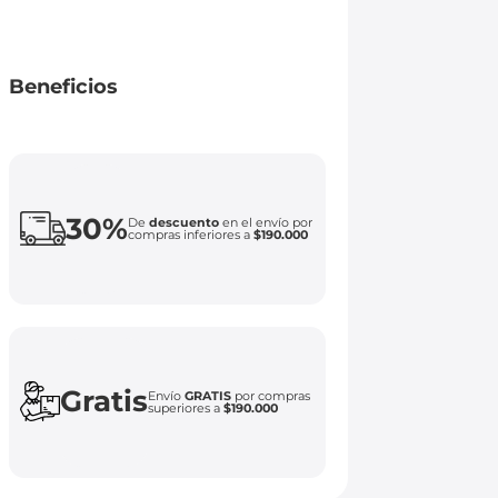
Beneficios
30%
De
descuento
en el envío por
compras inferiores a
$190.000
Gratis
Envío
GRATIS
por compras
superiores a
$190.000