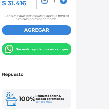
－
＋
$
31
.
416
Confirma que este repuesto aplique para tu
vehículo antes de comprar.
AGREGAR
Necesito ayuda con mi compra
Repuesto
Repuesto alterno,
100%
calidad garantizada
conoce más