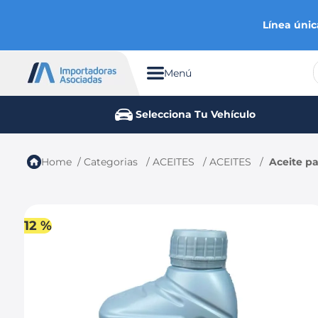
Línea únic
Menú
TÉRMINOS MÁS BUSCADOS
Selecciona Tu Vehículo
1
.
chevrolet
2
.
aveo
Categorias
ACEITES
ACEITES
Aceite pa
3
.
spark gt
4
.
ford fiesta
5
.
optra
12 %
6
.
mazda 3
7
.
sail
8
.
chevrolet sail