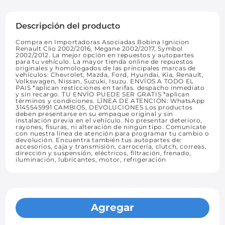
Descripción del producto
Compra en Importadoras Asociadas Bobina Ignicion
Renault Clio 2002/2016, Megane 2002/2017, Symbol
2002/2012. La mejor opción en repuestos y autopartes
para tu vehículo. La mayor tienda online de repuestos
originales y homologados de las principales marcas de
vehículos: Chevrolet, Mazda, Ford, Hyundai, Kia, Renault,
Volkswagen, Nissan, Suzuki, Isuzu. ENVÍOS A TODO EL
PAIS *aplican resticciones en tarifas. despacho inmediato
y sin recargo. TU ENVÍO PUEDE SER GRATIS *aplican
términos y condiciones. LÍNEA DE ATENCIÓN: WhatsApp
3145545991 CAMBIOS, DEVOLUCIONES Los productos
deben presentarse en su empaque original y sin
instalación previa en el vehículo. No presentar deterioro,
rayones, fisuras, ni alteración de ningún tipo. Comunícate
con nuestra línea de atención para programar tu cambio o
devolución. Encuentra también tus autopartes de:
accesorios, caja y transmisión, carrocería, clutch, correas,
dirección y suspensión, eléctricos, filtración, frenado,
iluminación, lubricantes, motor, refrigeración
Agregar