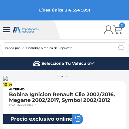
Línea única 314 554 5991
0
Busca por SKU, nombre o marca del repuesto...
TÉRMINOS MÁS BUSCADOS
Selecciona Tu Vehículo
1
.
chevrolet
Marca del vehículo
2
.
aveo
10 %
3
.
spark gt
ALTERNO
Bobina Ignicion Renault Clio 2002/2016,
4
.
ford fiesta
Megane 2002/2017, Symbol 2002/2012
SKU
:
8200568671=
5
.
optra
6
.
mazda 3
Precio exclusivo online
7
.
sail