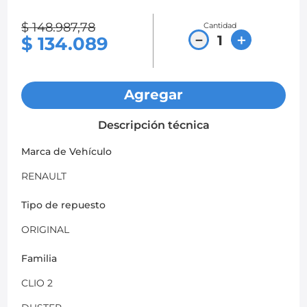
8
.
chevrolet spark gt
$
148
.
987
,
78
Cantidad
－
＋
$
134
.
089
9
.
chevrolet sail
10
.
mazda 2
Agregar
Descripción técnica
Marca de Vehículo
RENAULT
Tipo de repuesto
ORIGINAL
Familia
CLIO 2