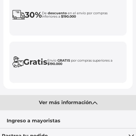
30%
De
descuento
en el envío por compras
inferiores a
$190.000
Gratis
Envío
GRATIS
por compras superiores a
$190.000
Ver más información
Ingreso a mayoristas
Rastrea tu pedido