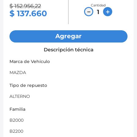
$
152
.
956
,
22
Cantidad
8
.
chevrolet spark gt
－
＋
$
137
.
660
9
.
mazda 2
10
.
chevrolet sail
Agregar
Descripción técnica
Marca de Vehículo
MAZDA
Tipo de repuesto
ALTERNO
Familia
B2000
B2200