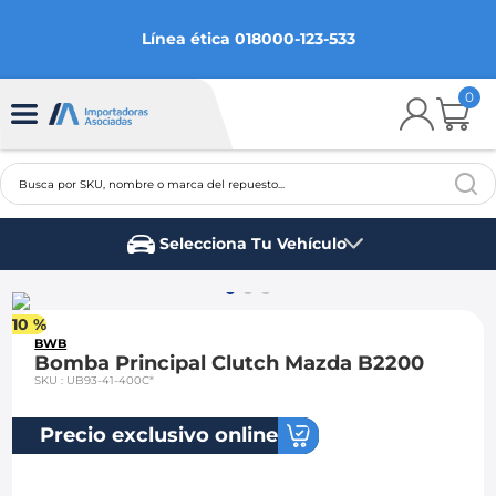
Línea ética 018000-123-533
0
Busca por SKU, nombre o marca del repuesto...
TÉRMINOS MÁS BUSCADOS
Selecciona Tu Vehículo
1
.
chevrolet
Marca del vehículo
2
.
aveo
10 %
3
.
spark gt
BWB
Bomba Principal Clutch Mazda B2200
4
.
ford fiesta
SKU
:
UB93-41-400C*
5
.
optra
Precio exclusivo online
6
.
mazda 3
7
.
sail