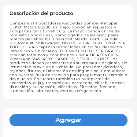
Descripción del producto
Compra en Importadoras Asociadas Bomba Principal
Clutch Mazda B2200. La mejor opción en repuestos y
autopartes para tu vehículo. La mayor tienda online de
repuestos originales y homologados de las principales
marcas de vehículos: Chevrolet, Mazda, Ford, Hyundai,
Kia, Renault, Volkswagen, Nissan, Suzuki, Isuzu. ENVÍOS A
TODO EL PAIS *aplican resticciones en tarifas. despacho
inmediato y sin recargo. TU ENVÍO PUEDE SER GRATIS
*aplican términos y condiciones. LÍNEA DE ATENCIÓN:
WhatsApp 3145545991 CAMBIOS, DEVOLUCIONES Los
productos deben presentarse en su empaque original y sin
instalación previa en el vehículo. No presentar deterioro,
rayones, fisuras, ni alteración de ningún tipo. Comunícate
con nuestra línea de atención para programar tu cambio o
devolución. Encuentra también tus autopartes de:
accesorios, caja y transmisión, carrocería, clutch, correas,
dirección y suspensión, eléctricos, filtración, frenado,
iluminación, lubricantes, motor, refrigeración
Agregar