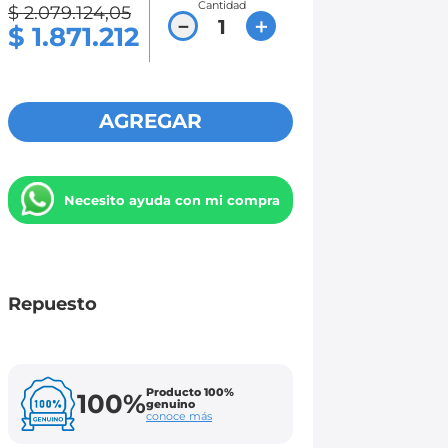
Cantidad
$
2
.
079
.
124
,
05
－
＋
$
1
.
871
.
212
AGREGAR
Necesito ayuda con mi compra
Repuesto
Producto 100%
100%
genuino
conoce más