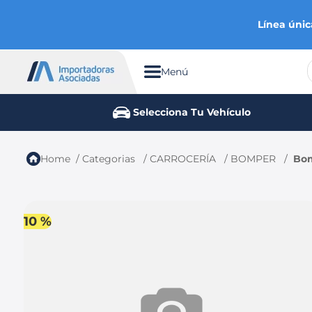
Línea únic
Menú
TÉRMINOS MÁS BUSCADOS
Selecciona Tu Vehículo
1
.
chevrolet
2
.
aveo
Categorias
CARROCERÍA
BOMPER
Bom
3
.
spark gt
4
.
ford fiesta
5
.
optra
10 %
6
.
mazda 3
7
.
sail
8
.
chevrolet sail