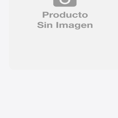
9
.
chevrolet spark gt
10
.
mazda 2