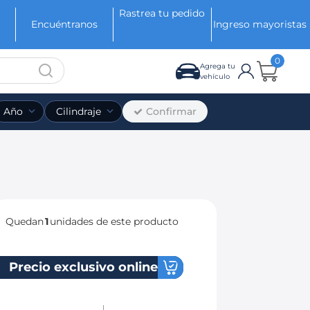
Rastrea tu pedido
Encuéntranos
Ingreso mayoristas
0
Agrega tu
vehículo
Confirmar
Año
Cilindraje
Quedan
1
unidades de este producto
Precio exclusivo online