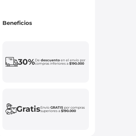
Beneficios
30%
De
descuento
en el envío por
compras inferiores a
$190.000
Gratis
Envío
GRATIS
por compras
superiores a
$190.000