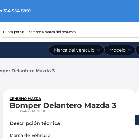
a 314 554 5991
Busca por SKU, nombre o marca del repuesto...
Marca del vehículo
Modelo
per Delantero Mazda 3
GENUINO MAZDA
Bomper Delantero Mazda 3
SKU
:
BS4N-50-031CBB
Descripción técnica
Marca de Vehículo