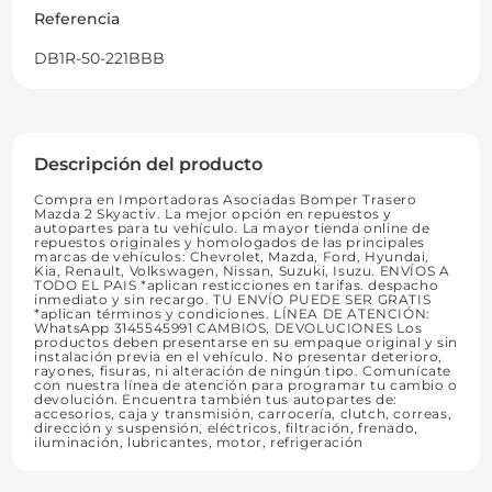
Referencia
DB1R-50-221BBB
Descripción del producto
Compra en Importadoras Asociadas Bomper Trasero
Mazda 2 Skyactiv. La mejor opción en repuestos y
autopartes para tu vehículo. La mayor tienda online de
repuestos originales y homologados de las principales
marcas de vehículos: Chevrolet, Mazda, Ford, Hyundai,
Kia, Renault, Volkswagen, Nissan, Suzuki, Isuzu. ENVÍOS A
TODO EL PAIS *aplican resticciones en tarifas. despacho
inmediato y sin recargo. TU ENVÍO PUEDE SER GRATIS
*aplican términos y condiciones. LÍNEA DE ATENCIÓN:
WhatsApp 3145545991 CAMBIOS, DEVOLUCIONES Los
productos deben presentarse en su empaque original y sin
instalación previa en el vehículo. No presentar deterioro,
rayones, fisuras, ni alteración de ningún tipo. Comunícate
con nuestra línea de atención para programar tu cambio o
devolución. Encuentra también tus autopartes de:
accesorios, caja y transmisión, carrocería, clutch, correas,
dirección y suspensión, eléctricos, filtración, frenado,
iluminación, lubricantes, motor, refrigeración