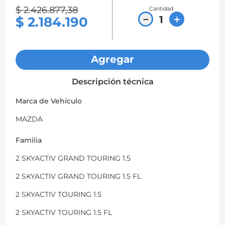
$
2
.
426
.
877
,
38
Cantidad
8
.
chevrolet spark gt
－
＋
$
2
.
184
.
190
9
.
mazda 2
10
.
chevrolet sail
Agregar
Descripción técnica
Marca de Vehículo
MAZDA
Familia
2 SKYACTIV GRAND TOURING 1.5
2 SKYACTIV GRAND TOURING 1.5 FL
2 SKYACTIV TOURING 1.5
2 SKYACTIV TOURING 1.5 FL