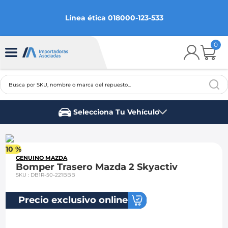
Línea ética 018000-123-533
0
Busca por SKU, nombre o marca del repuesto...
TÉRMINOS MÁS BUSCADOS
Selecciona Tu Vehículo
1
.
chevrolet
Marca del vehículo
2
.
aveo
10 %
3
.
spark gt
GENUINO MAZDA
Bomper Trasero Mazda 2 Skyactiv
4
.
ford fiesta
SKU
:
DB1R-50-221BBB
5
.
optra
Precio exclusivo online
6
.
mazda 3
7
.
sail