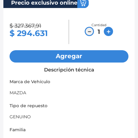
Precio exclusivo online
8
.
chevrolet spark gt
9
.
chevrolet sail
$
327
.
367
,
91
Cantidad
－
＋
$
294
.
631
10
.
mazda 2
Agregar
Descripción técnica
Marca de Vehículo
MAZDA
Tipo de repuesto
GENUINO
Familia