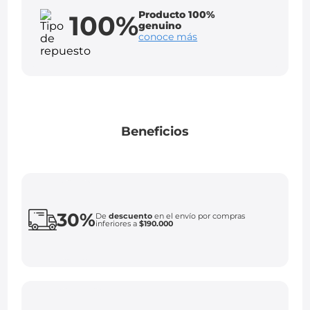
Producto 100%
100%
genuino
conoce más
Beneficios
30%
De
descuento
en el envío por compras
inferiores a
$190.000