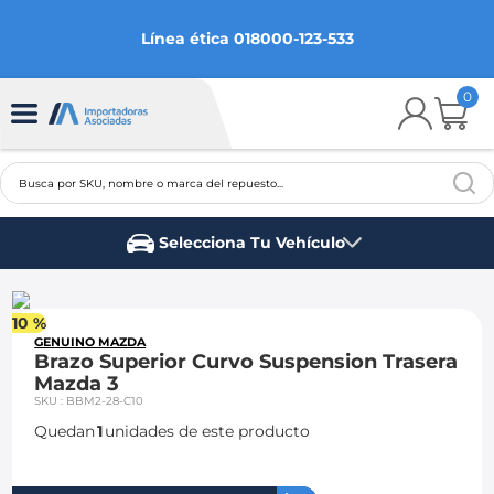
Línea ética 018000-123-533
0
Busca por SKU, nombre o marca del repuesto...
TÉRMINOS MÁS BUSCADOS
Selecciona Tu Vehículo
1
.
chevrolet
Marca del vehículo
2
.
aveo
10 %
3
.
spark gt
GENUINO MAZDA
Brazo Superior Curvo Suspension Trasera
4
.
ford fiesta
Mazda 3
SKU
:
BBM2-28-C10
5
.
optra
Quedan
1
unidades de este producto
6
.
mazda 3
7
.
sail