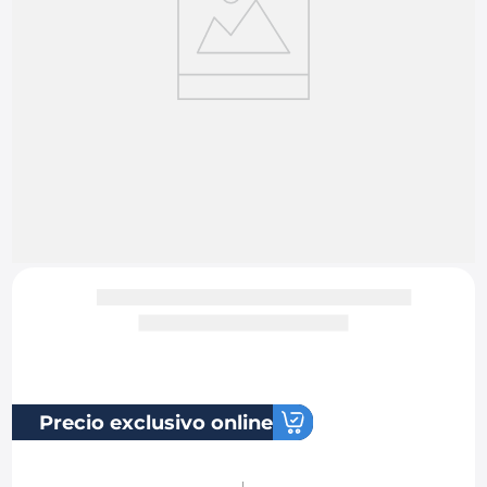
8
.
chevrolet sail
9
.
chevrolet spark gt
10
.
mazda 2
Precio exclusivo online