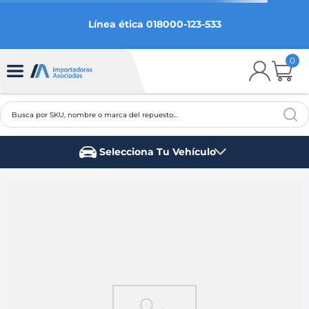
Línea ética 018000-123-533
0
Busca por SKU, nombre o marca del repuesto...
TÉRMINOS MÁS BUSCADOS
Selecciona Tu Vehículo
1
.
chevrolet
Marca del vehículo
2
.
aveo
3
.
spark gt
4
.
ford fiesta
5
.
optra
6
.
mazda 3
7
.
sail